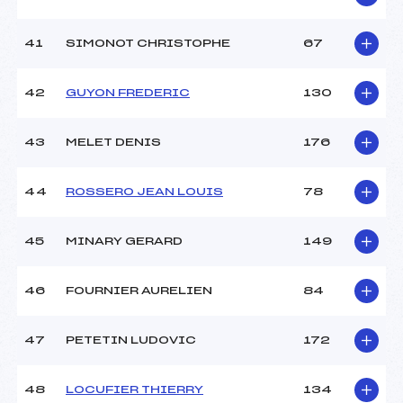
41
SIMONOT CHRISTOPHE
67
42
GUYON FREDERIC
130
43
MELET DENIS
176
44
ROSSERO JEAN LOUIS
78
45
MINARY GERARD
149
46
FOURNIER AURELIEN
84
47
PETETIN LUDOVIC
172
48
LOCUFIER THIERRY
134