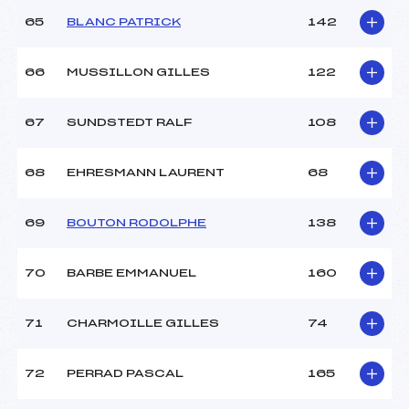
65
BLANC PATRICK
142
66
MUSSILLON GILLES
122
67
SUNDSTEDT RALF
108
68
EHRESMANN LAURENT
68
69
BOUTON RODOLPHE
138
70
BARBE EMMANUEL
160
71
CHARMOILLE GILLES
74
72
PERRAD PASCAL
165