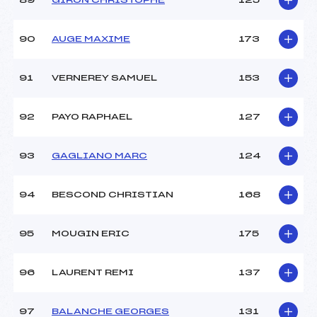
89
GIRON CHRISTOPHE
125
90
AUGE MAXIME
173
91
VERNEREY SAMUEL
153
92
PAYO RAPHAEL
127
93
GAGLIANO MARC
124
94
BESCOND CHRISTIAN
168
95
MOUGIN ERIC
175
96
LAURENT REMI
137
97
BALANCHE GEORGES
131