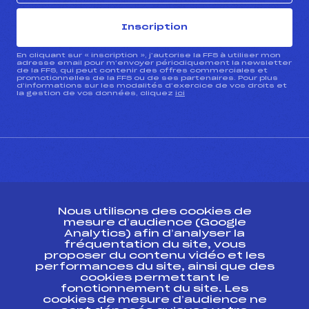
Inscription
En cliquant sur « inscription », j’autorise la FFS à utiliser mon
adresse email pour m’envoyer périodiquement la newsletter
de la FFS, qui peut contenir des offres commerciales et
promotionnelles de la FFS ou de ses partenaires. Pour plus
d’informations sur les modalités d’exercice de vos droits et
la gestion de vos données, cliquez
ici
CONTACT
Nous utilisons des cookies de
ESPACE PRESSE
mesure d’audience (Google
Analytics) afin d’analyser la
fréquentation du site, vous
Ressources
proposer du contenu vidéo et les
performances du site, ainsi que des
Pass’Neige
cookies permettant le
Projet sportif fédéral
fonctionnement du site. Les
cookies de mesure d’audience ne
Projet de performance fédéral