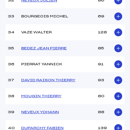
32
NEVEUX JULIEN
86
33
BOURGEOIS MICHEL
69
34
VAZE WALTER
128
35
BEDEZ JEAN PIERRE
85
36
PIERRAT YANNICK
91
37
DAVID RAISON THIERRY
93
38
MOUGIN THIERRY
80
39
NEVEUX YOHANN
88
40
DUPARCHY FABIEN
139