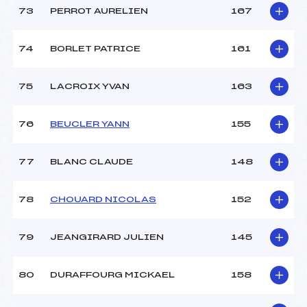
73
PERROT AURELIEN
167
74
BORLET PATRICE
161
75
LACROIX YVAN
163
76
BEUCLER YANN
155
77
BLANC CLAUDE
148
78
CHOUARD NICOLAS
152
79
JEANGIRARD JULIEN
145
80
DURAFFOURG MICKAEL
158