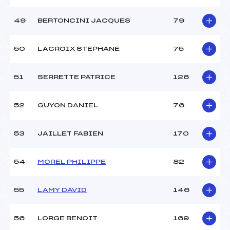
49
BERTONCINI JACQUES
79
50
LACROIX STEPHANE
75
51
SERRETTE PATRICE
126
52
GUYON DANIEL
76
53
JAILLET FABIEN
170
54
MOREL PHILIPPE
82
55
LAMY DAVID
146
56
LORGE BENOIT
169