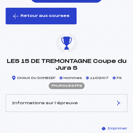
Retour aux courses
foi(s) le ski
LES 15 DE TREMONTAGNE Coupe du
Jura S
CHAUX DU DOMBIEF
Hommes
11/02/07
FS
FMJM0163.FFS
Informations sur l’épreuve
JURY DE COMPÉTITION
Imprimer
Délégué Technique :
ROYET MICHEL (MJ)