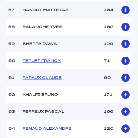
57
HANROT MATTHIAS
164
58
BALANCHE YVES
162
59
SHERPA DAWA
109
60
FERLET FRANCK
71
61
PAPAUX CLAUDE
90
62
KHALFI BRUNO
171
63
FERREUX PASCAL
166
64
RENAUD ALEXANDRE
120