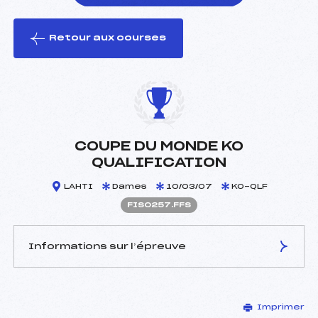
Retour aux courses
foi(s) le ski
COUPE DU MONDE KO
QUALIFICATION
LAHTI
Dames
10/03/07
KO-QLF
FIS0257.FFS
Informations sur l’épreuve
JURY DE COMPÉTITION
Imprimer
Délégué Technique :
–