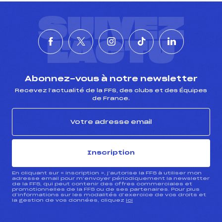
SUIVEZ
L'ACTU
Abonnez-vous à notre newsletter
Recevez l’actualité de la FFS, des clubs et des Équipes
de France.
Inscription
En cliquant sur « inscription », j’autorise la FFS à utiliser mon
adresse email pour m’envoyer périodiquement la newsletter
de la FFS, qui peut contenir des offres commerciales et
promotionnelles de la FFS ou de ses partenaires. Pour plus
d’informations sur les modalités d’exercice de vos droits et
la gestion de vos données, cliquez
ici