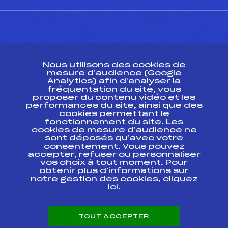
CONTACT
Nous utilisons des cookies de
ESPACE PRESSE
mesure d’audience (Google
Analytics) afin d’analyser la
fréquentation du site, vous
Ressources
proposer du contenu vidéo et les
performances du site, ainsi que des
Pass’Neige
cookies permettant le
Projet sportif fédéral
fonctionnement du site. Les
cookies de mesure d’audience ne
Projet de performance fédéral
sont déposés qu’avec votre
Antidopage
consentement. Vous pouvez
Pôle Développement, Formation, Suivi
accepter, refuser ou personnaliser
Scientifique
vos choix à tout moment. Pour
Listes ministérielles
obtenir plus d'informations sur
notre gestion des cookies, cliquez
Pôle vie de l’athlète
ici
.
Enseignement professionnel
Informatique et chronométrage
Circuits
TOUT ACCEPTER
Carrières