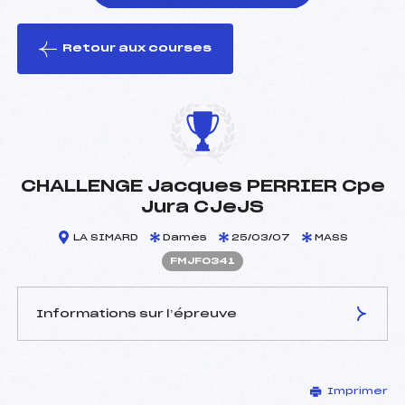
Retour aux courses
foi(s) le ski
CHALLENGE Jacques PERRIER Cpe
Jura CJeJS
LA SIMARD
Dames
25/03/07
MASS
FMJF0341
Informations sur l’épreuve
JURY DE COMPÉTITION
Imprimer
Délégué Technique :
TOURNIER JEAN PIERRE