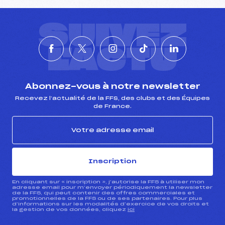
SUIVEZ
L'ACTU
Abonnez-vous à notre newsletter
Recevez l’actualité de la FFS, des clubs et des Équipes
de France.
Inscription
En cliquant sur « inscription », j’autorise la FFS à utiliser mon
adresse email pour m’envoyer périodiquement la newsletter
de la FFS, qui peut contenir des offres commerciales et
promotionnelles de la FFS ou de ses partenaires. Pour plus
d’informations sur les modalités d’exercice de vos droits et
la gestion de vos données, cliquez
ici