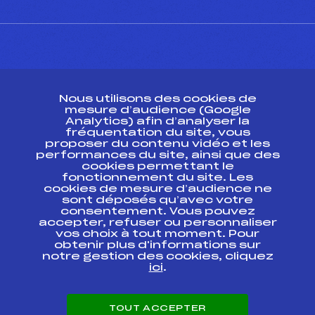
CONTACT
Nous utilisons des cookies de
ESPACE PRESSE
mesure d’audience (Google
Analytics) afin d’analyser la
fréquentation du site, vous
Ressources
proposer du contenu vidéo et les
performances du site, ainsi que des
Pass’Neige
cookies permettant le
Projet sportif fédéral
fonctionnement du site. Les
cookies de mesure d’audience ne
Projet de performance fédéral
sont déposés qu’avec votre
Antidopage
consentement. Vous pouvez
Pôle Développement, Formation, Suivi
accepter, refuser ou personnaliser
Scientifique
vos choix à tout moment. Pour
Listes ministérielles
obtenir plus d'informations sur
notre gestion des cookies, cliquez
Pôle vie de l’athlète
ici
.
Enseignement professionnel
Informatique et chronométrage
Circuits
TOUT ACCEPTER