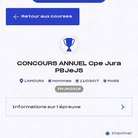
Retour aux courses
foi(s) le ski
CONCOURS ANNUEL Cpe Jura
PBJeJS
LAMOURA
Hommes
11/03/07
MASS
FMJM0316
Informations sur l’épreuve
JURY DE COMPÉTITION
Imprimer
Délégué Technique :
HENRIET JEAN PIERRE