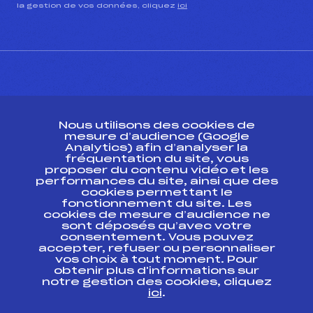
la gestion de vos données, cliquez
ici
CONTACT
Nous utilisons des cookies de
ESPACE PRESSE
mesure d’audience (Google
Analytics) afin d’analyser la
fréquentation du site, vous
Ressources
proposer du contenu vidéo et les
performances du site, ainsi que des
Pass’Neige
cookies permettant le
Projet sportif fédéral
fonctionnement du site. Les
cookies de mesure d’audience ne
Projet de performance fédéral
sont déposés qu’avec votre
Antidopage
consentement. Vous pouvez
Pôle Développement, Formation, Suivi
accepter, refuser ou personnaliser
Scientifique
vos choix à tout moment. Pour
Listes ministérielles
obtenir plus d'informations sur
notre gestion des cookies, cliquez
Pôle vie de l’athlète
ici
.
Enseignement professionnel