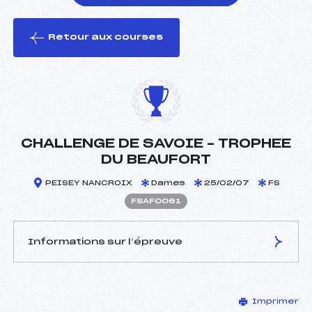
Retour aux courses
foi(s) le ski
CHALLENGE DE SAVOIE – TROPHEE
DU BEAUFORT
PEISEY NANCROIX
Dames
25/02/07
FS
FSAF0061
Informations sur l’épreuve
JURY DE COMPÉTITION
Imprimer
Délégué Technique :
RAMIERE BERNARD (SA)