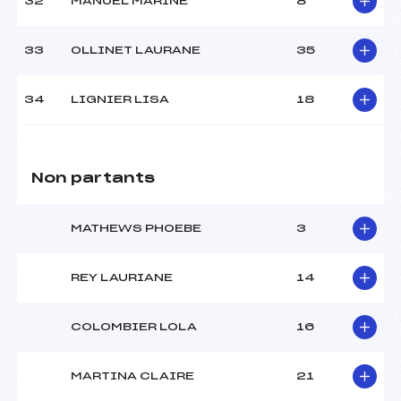
32
MANUEL MARINE
8
33
OLLINET LAURANE
35
34
LIGNIER LISA
18
Non partants
MATHEWS PHOEBE
3
REY LAURIANE
14
COLOMBIER LOLA
16
MARTINA CLAIRE
21