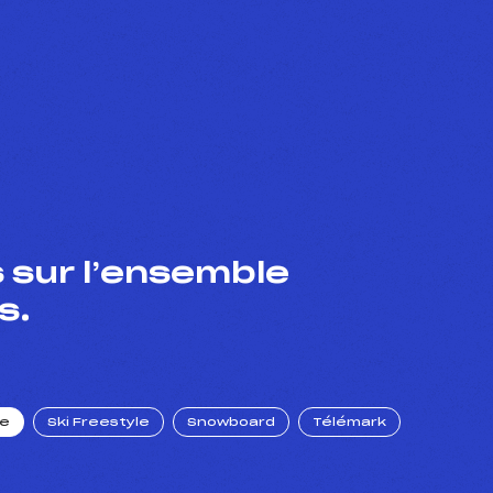
 sur l’ensemble
s.
ue
Ski Freestyle
Snowboard
Télémark