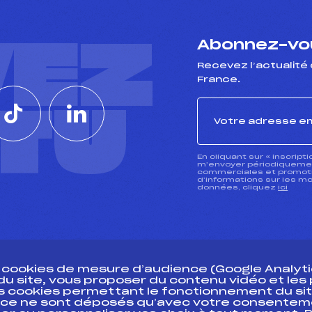
VEZ
Abonnez-vou
Recevez l’actualité 
France.
CTU
En cliquant sur « inscript
m’envoyer périodiquement
commerciales et promotio
d’informations sur les mo
données, cliquez
ici
s cookies de mesure d’audience (Google Analytic
 du site, vous proposer du contenu vidéo et le
des cookies permettant le fonctionnement du sit
essources
ce ne sont déposés qu’avec votre consentem