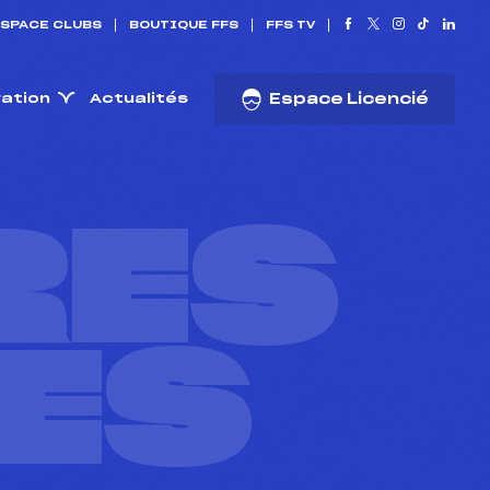
SPACE CLUBS
BOUTIQUE FFS
FFS TV
ration
Actualités
Espace Licencié
RES
ES