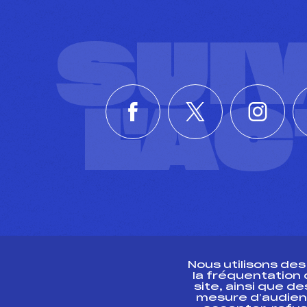
SUI
L'A
Nous utilisons de
la fréquentation
site, ainsi que 
R
mesure d’audien