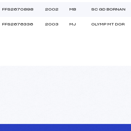
FFS2670898
2002
MB
SC GD BORNAN
FFS2676336
2003
MJ
OLYMP MT DOR