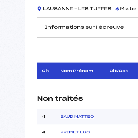
LAUSANNE – LES TUFFES
Mixte
Informations sur l’épreuve
JURY DE COMPÉTITION
Délégué Technique :
D.T Adjoint :
Dir. Epreuve :
Clt
Nom Prénom
Clt/Cat
Non traités
4
BAUD MATTEO
Pénalité appliquée :
4
PRIMET LUC