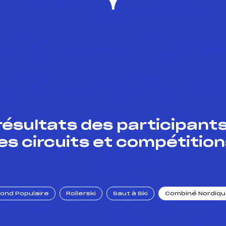
résultats des participants
es circuits et compétition
Fond Populaire
Rollerski
Saut à Ski
Combiné Nordiq