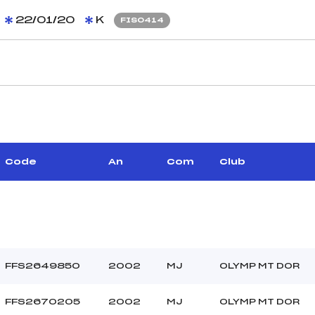
22/01/20
K
FIS0414
CARACTÉRISTIQU
–
Piste :
–
Distance :
–
Point Haut :
Code
An
Com
Club
Point Bas :
Montée Tot. :
Montée Max. :
Homologation :
FFS2649850
2002
MJ
OLYMP MT DOR
–
FFS2670205
2002
MJ
OLYMP MT DOR