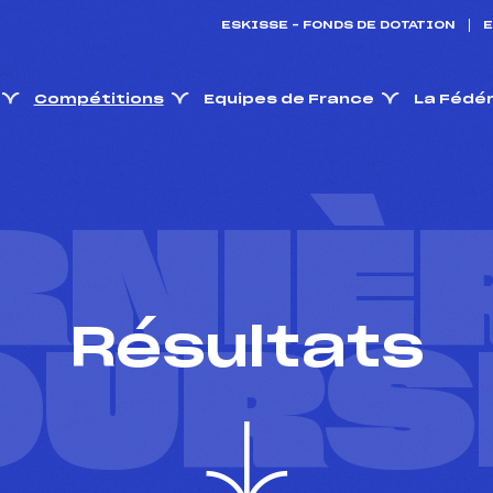
ESKISSE – FONDS DE DOTATION
E
Compétitions
Equipes de France
La Fédé
RNIÈ
Résultats
OURS