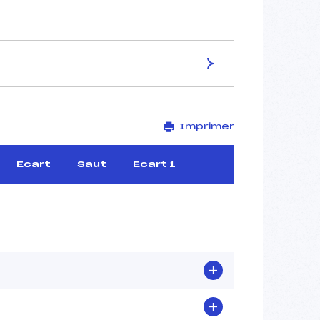
ES DE LA PISTE
Imprimer
LAUSANNE – LES TUFFES
–
–
Ecart
Saut
Ecart 1
–
–
–
–