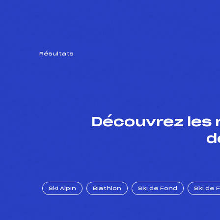
Résultats
Découvrez les 
d
Ski Alpin
Biathlon
Ski de Fond
Ski de 