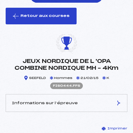
Retour aux courses
foi(s) le ski
JEUX NORDIQUE DE L 'OPA
COMBINE NORDIQUE MH – 4Km
SEEFELD
Hommes
21/02/15
K
FIS0444.FFS
Informations sur l’épreuve
JURY DE COMPÉTITION
Imprimer
Délégué Technique :
–