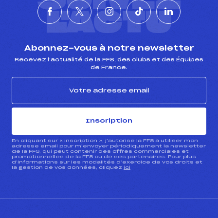
L'ACTU
Abonnez-vous à notre newsletter
Recevez l’actualité de la FFS, des clubs et des Équipes
de France.
Inscription
En cliquant sur « inscription », j’autorise la FFS à utiliser mon
adresse email pour m’envoyer périodiquement la newsletter
de la FFS, qui peut contenir des offres commerciales et
promotionnelles de la FFS ou de ses partenaires. Pour plus
d’informations sur les modalités d’exercice de vos droits et
la gestion de vos données, cliquez
ici