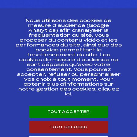
CONTACT
Nous utilisons des cookies de
ESPACE PRESSE
mesure d’audience (Google
Analytics) afin d’analyser la
fréquentation du site, vous
Ressources
proposer du contenu vidéo et les
performances du site, ainsi que des
Pass’Neige
cookies permettant le
Projet sportif fédéral
fonctionnement du site. Les
cookies de mesure d’audience ne
Projet de performance fédéral
sont déposés qu’avec votre
Antidopage
consentement. Vous pouvez
Pôle Développement, Formation, Suivi
accepter, refuser ou personnaliser
Scientifique
vos choix à tout moment. Pour
Listes ministérielles
obtenir plus d'informations sur
notre gestion des cookies, cliquez
Pôle vie de l’athlète
ici
.
Enseignement professionnel
Informatique et chronométrage
Circuits
TOUT ACCEPTER
Carrières
Développement des habiletés mentales
TOUT REFUSER