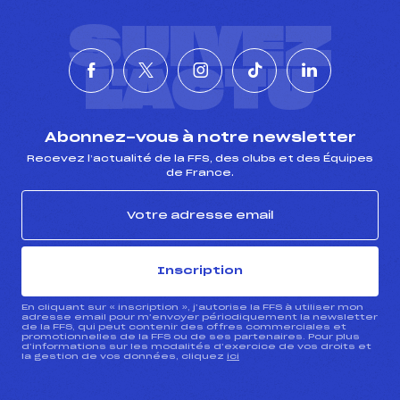
SUIVEZ
L'ACTU
Abonnez-vous à notre newsletter
Recevez l’actualité de la FFS, des clubs et des Équipes
de France.
Inscription
En cliquant sur « inscription », j’autorise la FFS à utiliser mon
adresse email pour m’envoyer périodiquement la newsletter
de la FFS, qui peut contenir des offres commerciales et
promotionnelles de la FFS ou de ses partenaires. Pour plus
d’informations sur les modalités d’exercice de vos droits et
la gestion de vos données, cliquez
ici