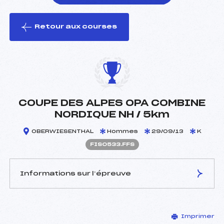
Retour aux courses
foi(s) le ski
COUPE DES ALPES OPA COMBINE
NORDIQUE NH / 5km
OBERWIESENTHAL
Hommes
29/09/13
K
FIS0533.FFS
Informations sur l’épreuve
JURY DE COMPÉTITION
Imprimer
Délégué Technique :
–