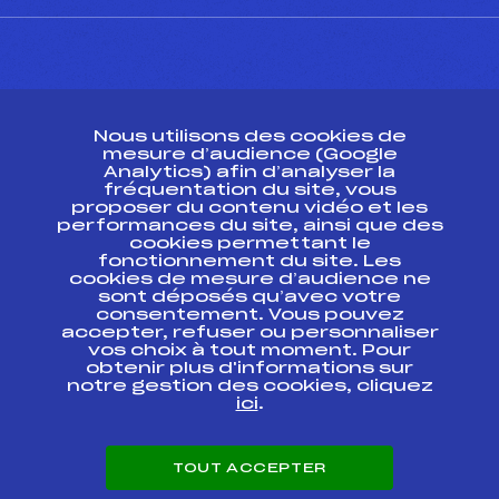
CONTACT
Nous utilisons des cookies de
ESPACE PRESSE
mesure d’audience (Google
Analytics) afin d’analyser la
fréquentation du site, vous
Ressources
proposer du contenu vidéo et les
performances du site, ainsi que des
Pass’Neige
cookies permettant le
Projet sportif fédéral
fonctionnement du site. Les
cookies de mesure d’audience ne
Projet de performance fédéral
sont déposés qu’avec votre
Antidopage
consentement. Vous pouvez
Pôle Développement, Formation, Suivi
accepter, refuser ou personnaliser
Scientifique
vos choix à tout moment. Pour
Listes ministérielles
obtenir plus d'informations sur
notre gestion des cookies, cliquez
Pôle vie de l’athlète
ici
.
Enseignement professionnel
Informatique et chronométrage
Circuits
TOUT ACCEPTER
Carrières