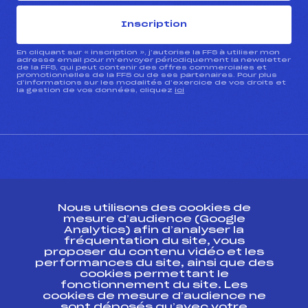
Inscription
En cliquant sur « inscription », j’autorise la FFS à utiliser mon
adresse email pour m’envoyer périodiquement la newsletter
de la FFS, qui peut contenir des offres commerciales et
promotionnelles de la FFS ou de ses partenaires. Pour plus
d’informations sur les modalités d’exercice de vos droits et
la gestion de vos données, cliquez
ici
CONTACT
Nous utilisons des cookies de
ESPACE PRESSE
mesure d’audience (Google
Analytics) afin d’analyser la
fréquentation du site, vous
Ressources
proposer du contenu vidéo et les
performances du site, ainsi que des
Pass’Neige
cookies permettant le
Projet sportif fédéral
fonctionnement du site. Les
cookies de mesure d’audience ne
Projet de performance fédéral
sont déposés qu’avec votre