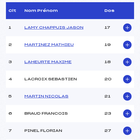
D.T Adjoint :
TRACHSEL REMY (MJ)
Dir. Epreuve :
MARCHANDISE NICOLAS
Clt
Nom Prénom
Dos
(MJ)
1
LAMY CHAPPUIS JASON
17
CARACTÉRISTIQUES DE LA PISTE
2
MARTINEZ MATHIEU
19
Piste :
LES TUFFES
Distance :
10 km
Point Haut :
–
3
LAHEURTE MAXIME
18
Point Bas :
–
Montée Tot. :
–
4
LACROIX SEBASTIEN
20
Montée Max. :
–
Homologation :
–
5
MARTIN NICOLAS
21
Pénalité appliquée :
135.8700
6
BRAUD FRANCOIS
23
7
PINEL FLORIAN
27