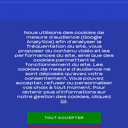
CONTACT
Nous utilisons des cookies de
ESPACE PRESSE
mesure d’audience (Google
Analytics) afin d’analyser la
fréquentation du site, vous
Ressources
proposer du contenu vidéo et les
performances du site, ainsi que des
Pass’Neige
cookies permettant le
Projet sportif fédéral
fonctionnement du site. Les
cookies de mesure d’audience ne
Projet de performance fédéral
sont déposés qu’avec votre
Antidopage
consentement. Vous pouvez
Pôle Développement, Formation, Suivi
accepter, refuser ou personnaliser
Scientifique
vos choix à tout moment. Pour
Listes ministérielles
obtenir plus d'informations sur
notre gestion des cookies, cliquez
Pôle vie de l’athlète
ici
.
Enseignement professionnel
Informatique et chronométrage
Circuits
TOUT ACCEPTER
Carrières