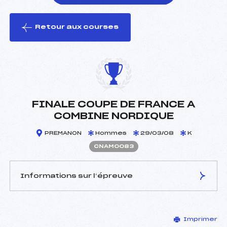
Retour aux courses
foi(s) le ski
FINALE COUPE DE FRANCE A
COMBINE NORDIQUE
PREMANON
Hommes
29/03/08
K
CNAM0083
Informations sur l’épreuve
JURY DE COMPÉTITION
Imprimer
Délégué Technique :
MICHAUD NICOLAS (DA)