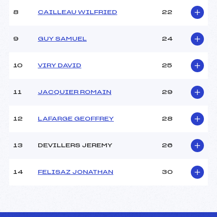
8
CAILLEAU WILFRIED
22
9
GUY SAMUEL
24
10
VIRY DAVID
25
11
JACQUIER ROMAIN
29
12
LAFARGE GEOFFREY
28
13
DEVILLERS JEREMY
26
14
FELISAZ JONATHAN
30