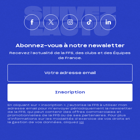
SUIVEZ
L'ACTU
Abonnez-vous à notre newsletter
Recevez l’actualité de la FFS, des clubs et des Équipes
de France.
Inscription
En cliquant sur « inscription », j’autorise la FFS à utiliser mon
adresse email pour m’envoyer périodiquement la newsletter
de la FFS, qui peut contenir des offres commerciales et
promotionnelles de la FFS ou de ses partenaires. Pour plus
d’informations sur les modalités d’exercice de vos droits et
la gestion de vos données, cliquez
ici