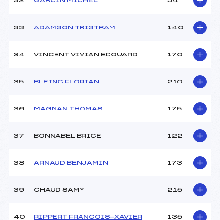
32
GARCIN MICHEL
54
33
ADAMSON TRISTRAM
140
34
VINCENT VIVIAN EDOUARD
170
35
BLEINC FLORIAN
210
36
MAGNAN THOMAS
175
37
BONNABEL BRICE
122
38
ARNAUD BENJAMIN
173
39
CHAUD SAMY
215
40
RIPPERT FRANCOIS-XAVIER
135