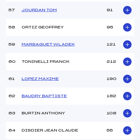
57
JOURDAN TOM
91
58
ORTIZ GEOFFREY
95
59
MARSAGUET WLADEK
121
60
TONINELLI FRANCK
212
61
LOPEZ MAXIME
190
62
BAUDRY BAPTISTE
182
63
BURTIN ANTHONY
108
64
DISDIER JEAN CLAUDE
55