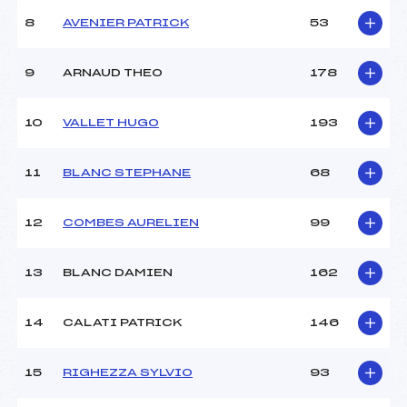
Ouvreurs C :
–
8
AVENIER PATRICK
53
Ouvreurs D :
–
Ouvreurs E :
–
Météo :
BEAU
9
ARNAUD THEO
178
Neige :
DURE
10
VALLET HUGO
193
MANCHE 2
11
BLANC STEPHANE
68
Nombre de portes :
47
Heure de départ :
13H15
Traceur :
JOUSSELME FABIEN (AP)
12
COMBES AURELIEN
99
Ouvreurs A :
PERIER ETIENNE (AP)
Ouvreurs B :
–
13
BLANC DAMIEN
162
Ouvreurs C :
–
Ouvreurs D :
–
Ouvreurs E :
–
14
CALATI PATRICK
146
Température départ :
-4
Température arrivée :
-2
15
RIGHEZZA SYLVIO
93