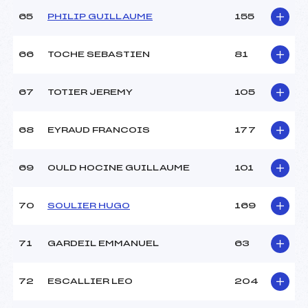
65
PHILIP GUILLAUME
155
66
TOCHE SEBASTIEN
81
67
TOTIER JEREMY
105
68
EYRAUD FRANCOIS
177
69
OULD HOCINE GUILLAUME
101
70
SOULIER HUGO
169
71
GARDEIL EMMANUEL
63
72
ESCALLIER LEO
204