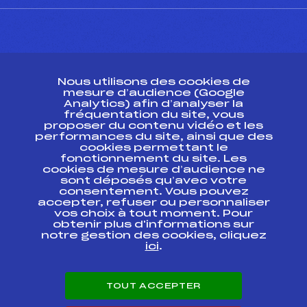
CONTACT
Nous utilisons des cookies de
ESPACE PRESSE
mesure d’audience (Google
Analytics) afin d’analyser la
fréquentation du site, vous
Ressources
proposer du contenu vidéo et les
performances du site, ainsi que des
Pass’Neige
cookies permettant le
Projet sportif fédéral
fonctionnement du site. Les
cookies de mesure d’audience ne
Projet de performance fédéral
sont déposés qu’avec votre
Antidopage
consentement. Vous pouvez
Pôle Développement, Formation, Suivi
accepter, refuser ou personnaliser
Scientifique
vos choix à tout moment. Pour
Listes ministérielles
obtenir plus d'informations sur
notre gestion des cookies, cliquez
Pôle vie de l’athlète
ici
.
Enseignement professionnel
Informatique et chronométrage
Circuits
TOUT ACCEPTER
Carrières