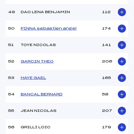
49
DAO LENA BENJAMIN
112
50
PINNA sebastien angel
174
51
TOYE NICOLAS
141
52
GARCIN THEO
206
53
HAYE GAEL
165
54
BANCAL BERNARD
58
55
JEAN NICOLAS
207
56
GRILLI LOIC
179