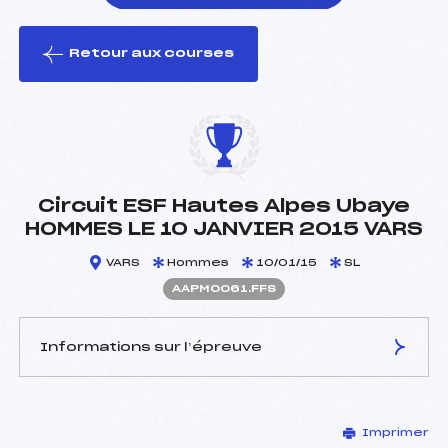
Retour aux courses
foi(s) le ski
Circuit ESF Hautes Alpes Ubaye
HOMMES LE 10 JANVIER 2015 VARS
VARS
Hommes
10/01/15
SL
AAPM0061.FFS
Informations sur l’épreuve
JURY DE COMPÉTITION
Imprimer
Délégué Technique :
TRAVAIL JEAN LOUIS (AP)