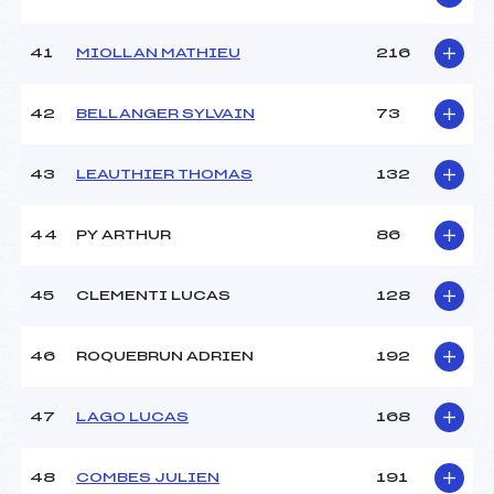
41
MIOLLAN MATHIEU
216
42
BELLANGER SYLVAIN
73
43
LEAUTHIER THOMAS
132
44
PY ARTHUR
86
45
CLEMENTI LUCAS
128
46
ROQUEBRUN ADRIEN
192
47
LAGO LUCAS
168
48
COMBES JULIEN
191