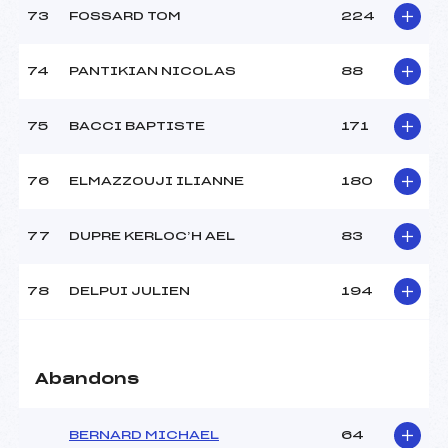
73
FOSSARD TOM
224
74
PANTIKIAN NICOLAS
88
75
BACCI BAPTISTE
171
76
ELMAZZOUJI ILIANNE
180
77
DUPRE KERLOC’H AEL
83
78
DELPUI JULIEN
194
Abandons
BERNARD MICHAEL
64