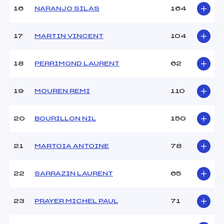
Pénalité appliquée :
51.8800
16
NARANJO SILAS
164
Catégorie :
*
17
MARTIN VINCENT
104
18
PERRIMOND LAURENT
62
19
MOUREN REMI
110
20
BOURILLON NIL
150
21
MARTOIA ANTOINE
78
22
SARRAZIN LAURENT
65
23
PRAYER MICHEL PAUL
71