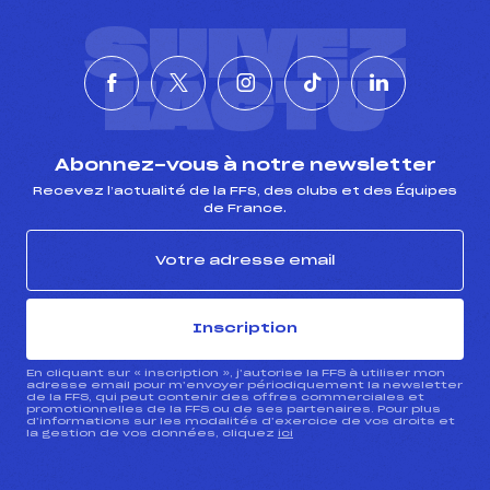
SUIVEZ
L'ACTU
Abonnez-vous à notre newsletter
Recevez l’actualité de la FFS, des clubs et des Équipes
de France.
Inscription
En cliquant sur « inscription », j’autorise la FFS à utiliser mon
adresse email pour m’envoyer périodiquement la newsletter
de la FFS, qui peut contenir des offres commerciales et
promotionnelles de la FFS ou de ses partenaires. Pour plus
d’informations sur les modalités d’exercice de vos droits et
la gestion de vos données, cliquez
ici