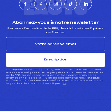
L'ACTU
Abonnez-vous à notre newsletter
Recevez l’actualité de la FFS, des clubs et des Équipes
de France.
Inscription
En cliquant sur « inscription », j’autorise la FFS à utiliser mon
adresse email pour m’envoyer périodiquement la newsletter
de la FFS, qui peut contenir des offres commerciales et
promotionnelles de la FFS ou de ses partenaires. Pour plus
d’informations sur les modalités d’exercice de vos droits et
la gestion de vos données, cliquez
ici