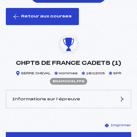
Retour aux courses
foi(s) le ski
CHPTS DE FRANCE CADETS (1)
SERRE CHEVAL
Hommes
18/12/05
SPR
BNAM0031.FFS
Informations sur l’épreuve
JURY DE COMPÉTITION
Imprimer
Délégué Technique :
MOREAU JEAN-LOUIS ()
D.T Adjoint :
–