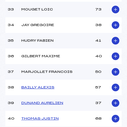
33
MOUGET LOIC
73
34
JAY GREGOIRE
38
35
HUDRY FABIEN
41
36
GILBERT MAXIME
40
37
MARJOLLET FRANCOIS
50
38
BAILLY ALEXIS
57
39
DUNAND AURELIEN
37
40
THOMAS JUSTIN
68