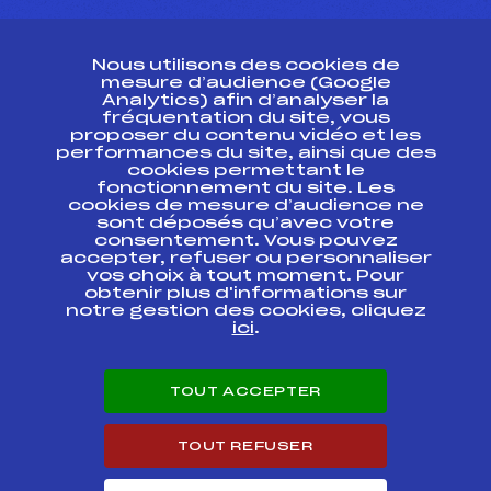
CONTACT
Nous utilisons des cookies de
ESPACE PRESSE
mesure d’audience (Google
Analytics) afin d’analyser la
fréquentation du site, vous
Ressources
proposer du contenu vidéo et les
performances du site, ainsi que des
Pass’Neige
cookies permettant le
Projet sportif fédéral
fonctionnement du site. Les
cookies de mesure d’audience ne
Projet de performance fédéral
sont déposés qu’avec votre
Antidopage
consentement. Vous pouvez
Pôle Développement, Formation, Suivi
accepter, refuser ou personnaliser
Scientifique
vos choix à tout moment. Pour
Listes ministérielles
obtenir plus d'informations sur
notre gestion des cookies, cliquez
Pôle vie de l’athlète
ici
.
Enseignement professionnel
Informatique et chronométrage
Circuits
TOUT ACCEPTER
Carrières
Développement des habiletés mentales
TOUT REFUSER