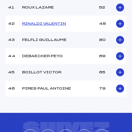
41
ROUX LAZARE
52
42
RINALDI VALENTIN
48
43
FELFLI GUILLAUME
80
44
DEBAECKER PEYO
69
45
BOILLOT VICTOR
65
46
PIRES PAUL ANTOINE
79
SUIVEZ