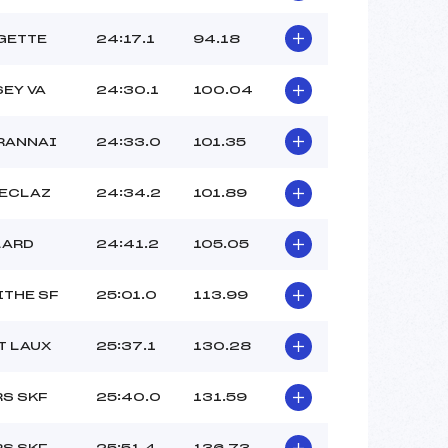
GETTE
24:17.1
94.18
SEY VA
24:30.1
100.04
RANNAI
24:33.0
101.35
FECLAZ
24:34.2
101.89
LARD
24:41.2
105.05
THE SF
25:01.0
113.99
T LAUX
25:37.1
130.28
S SKF
25:40.0
131.59
S SKF
25:51.4
136.73