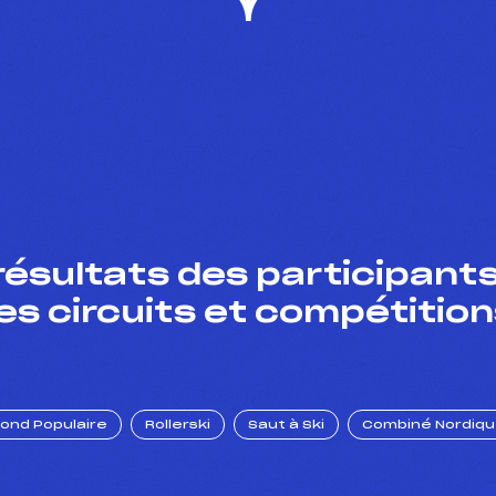
résultats des participants
es circuits et compétition
Fond Populaire
Rollerski
Saut à Ski
Combiné Nordiq