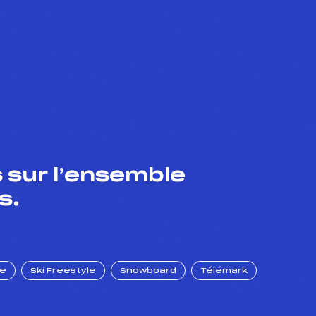
 sur l’ensemble
s.
ue
Ski Freestyle
Snowboard
Télémark