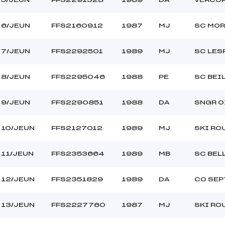
6/JEUN
FFS2160912
1987
MJ
SC MOR
7/JEUN
FFS2292501
1989
MJ
SC LES
8/JEUN
FFS2295046
1988
PE
SC BEI
9/JEUN
FFS2290851
1988
DA
SNGR O
10/JEUN
FFS2127012
1989
MJ
SKI RO
11/JEUN
FFS2353664
1989
MB
SC BEL
12/JEUN
FFS2351829
1989
DA
CO SEP
13/JEUN
FFS2227760
1987
MJ
SKI RO