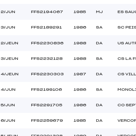
L
C-D- –
2/JUN
FFS2194067
1985
MJ
ES SAU
3/JUN
FFS2189291
1986
SA
SC PEI
2/JEUN
FFS2230836
1988
DA
US AUT
3/JEUN
FFS2232128
1988
SA
CS LA 
4/JEUN
FFS2230303
1987
DA
CS VIL
4/JUN
FFS2199106
1986
SA
MONOLI
5/JUN
FFS2291705
1986
DA
CO SEP
6/JUN
FFS2259679
1985
DA
VERCOR
5/JEUN
FFS2291328
1989
DA
VERCOR