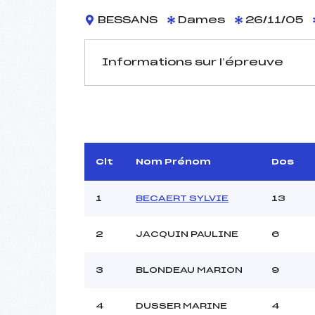
BESSANS
Dames
26/11/05
Informations sur l’épreuve
JURY DE COMPÉTITION
Délégué Technique :
D.T Adjoint :
Dir. Epreuve :
N
Clt
Nom Prénom
Dos
Chef mesureur :
1
BECAERT SYLVIE
13
2
JACQUIN PAULINE
6
3
BLONDEAU MARION
9
Pénalité appliquée :
Coefficient :
Catégorie :
4
DUSSER MARINE
4