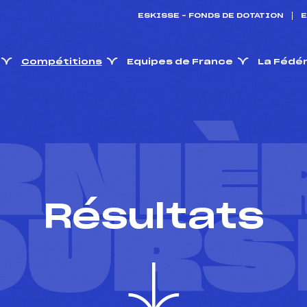
ESKISSE – FONDS DE DOTATION
E
Compétitions
Equipes de France
La Fédé
RNIÈ
Résultats
OURS