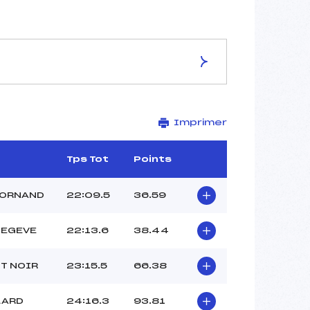
ES DE LA PISTE
Imprimer
Piste de Replis
7.5 km
–
Tps Tot
Points
–
–
BORNAND
22:09.5
36.59
–
-1
MEGEVE
22:13.6
38.44
T NOIR
23:15.5
66.38
LARD
24:16.3
93.81