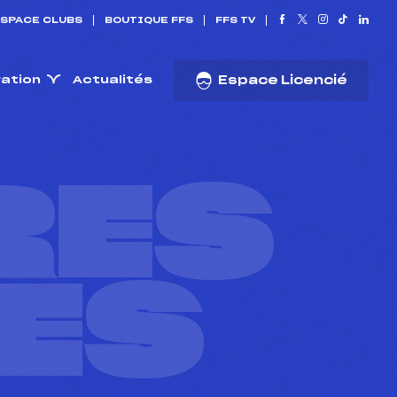
SPACE CLUBS
BOUTIQUE FFS
FFS TV
ration
Actualités
Espace Licencié
RES
ES