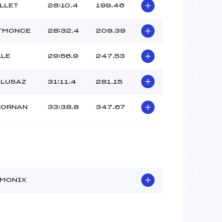
LLET
28:10.4
199.46
PTMONCE
28:32.4
209.39
LLE
29:56.9
247.53
CLUSAZ
31:11.4
281.15
BORNAN
33:38.8
347.67
AMONIX