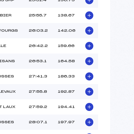
BIER
25:55.7
138.67
FOURGS
26:03.2
142.06
LLE
26:42.2
159.66
ISANS
26:53.1
164.58
USSES
27:41.3
186.33
LEVAUX
27:55.8
192.87
T LAUX
27:59.2
194.41
USSES
28:07.1
197.97