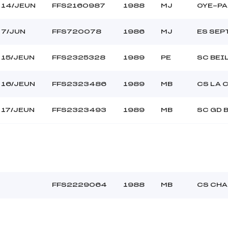
14/JEUN
FFS2160987
1988
MJ
OYE-PA
7/JUN
FFS720078
1986
MJ
ES SE
15/JEUN
FFS2325328
1989
PE
SC BEI
16/JEUN
FFS2323486
1989
MB
CS LA 
17/JEUN
FFS2323493
1989
MB
SC GD 
FFS2229064
1988
MB
CS CH