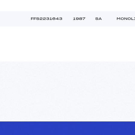
FFS2231643
1987
SA
MONOLI