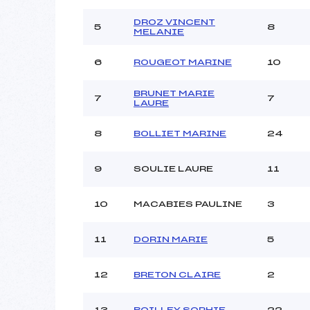
Style :
Type de Tir :
DROZ VINCENT
5
8
MELANIE
6
ROUGEOT MARINE
10
BRUNET MARIE
7
7
LAURE
8
BOLLIET MARINE
24
9
SOULIE LAURE
11
10
MACABIES PAULINE
3
11
DORIN MARIE
5
12
BRETON CLAIRE
2
13
BOILLEY SOPHIE
22