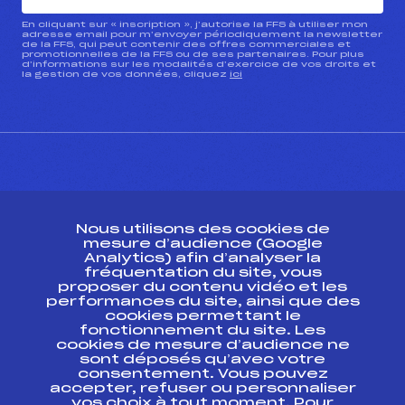
En cliquant sur « inscription », j’autorise la FFS à utiliser mon
adresse email pour m’envoyer périodiquement la newsletter
de la FFS, qui peut contenir des offres commerciales et
promotionnelles de la FFS ou de ses partenaires. Pour plus
d’informations sur les modalités d’exercice de vos droits et
la gestion de vos données, cliquez
ici
CONTACT
Nous utilisons des cookies de
ESPACE PRESSE
mesure d’audience (Google
Analytics) afin d’analyser la
fréquentation du site, vous
Ressources
proposer du contenu vidéo et les
performances du site, ainsi que des
Pass’Neige
cookies permettant le
Projet sportif fédéral
fonctionnement du site. Les
cookies de mesure d’audience ne
Projet de performance fédéral
sont déposés qu’avec votre
Antidopage
consentement. Vous pouvez
Pôle Développement, Formation, Suivi
accepter, refuser ou personnaliser
Scientifique
vos choix à tout moment. Pour