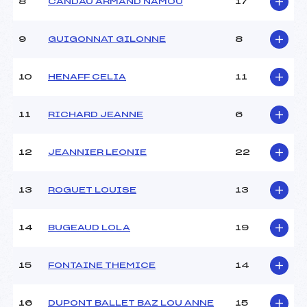
8
CANDAU ARMAND NAMOU
17
9
GUIGONNAT GILONNE
8
10
HENAFF CELIA
11
11
RICHARD JEANNE
6
12
JEANNIER LEONIE
22
13
ROGUET LOUISE
13
14
BUGEAUD LOLA
19
15
FONTAINE THEMICE
14
16
DUPONT BALLET BAZ LOU ANNE
15