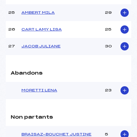
25
AMBERT MILA
29
26
CART LAMY LISA
25
27
JACOB JULIANE
30
Abandons
MORETTI LENA
23
Non partants
BRAISAZ-BOUCHET JUSTINE
5