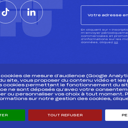
CTU
En cliquant sur « inscript
m’envoyer périodiquement
commerciales et promotio
d’informations sur les mo
données, cliquez
ici
s cookies de mesure d’audience (Google Analytic
 du site, vous proposer du contenu vidéo et le
des cookies permettant le fonctionnement du sit
essources
ce ne sont déposés qu’avec votre consentem
Pass’Neige
Pôle vie de l’
er ou personnaliser vos choix à tout moment. P
formations sur notre gestion des cookies, cliq
Projet sportif fédéral
Enseignemen
Projet de performance fédéral
Informatiqu
Antidopage
Circuits
TER
TOUT REFUSER
PE
Pôle Développement, Formation, Suivi
Carrières
Scientifique
Développeme