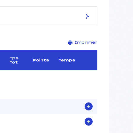
ES DE LA PISTE
Imprimer
–
–
–
Tps
Points
Temps
Tot
–
–
–
–