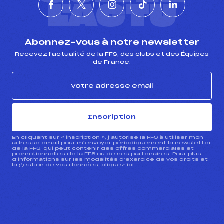
L'ACTU
Abonnez-vous à notre newsletter
Recevez l’actualité de la FFS, des clubs et des Équipes
de France.
Inscription
En cliquant sur « inscription », j’autorise la FFS à utiliser mon
adresse email pour m’envoyer périodiquement la newsletter
de la FFS, qui peut contenir des offres commerciales et
promotionnelles de la FFS ou de ses partenaires. Pour plus
d’informations sur les modalités d’exercice de vos droits et
la gestion de vos données, cliquez
ici