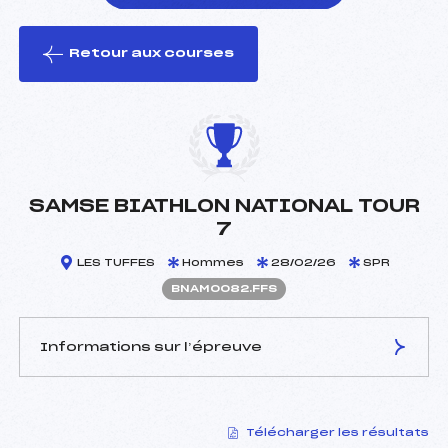
Retour aux courses
foi(s) le ski
SAMSE BIATHLON NATIONAL TOUR
7
LES TUFFES
Hommes
28/02/26
SPR
BNAM0082.FFS
Informations sur l’épreuve
JURY DE COMPÉTITION
Télécharger les résultats
Délégué Technique :
WOIRET PATRICK (LY)