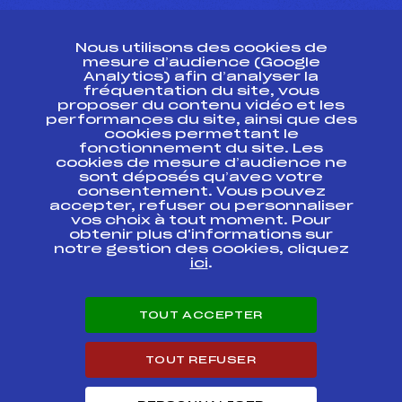
CONTACT
Nous utilisons des cookies de
ESPACE PRESSE
mesure d’audience (Google
Analytics) afin d’analyser la
fréquentation du site, vous
Ressources
proposer du contenu vidéo et les
performances du site, ainsi que des
Pass’Neige
cookies permettant le
Projet sportif fédéral
fonctionnement du site. Les
cookies de mesure d’audience ne
Projet de performance fédéral
sont déposés qu’avec votre
Antidopage
consentement. Vous pouvez
Pôle Développement, Formation, Suivi
accepter, refuser ou personnaliser
Scientifique
vos choix à tout moment. Pour
Listes ministérielles
obtenir plus d'informations sur
notre gestion des cookies, cliquez
Pôle vie de l’athlète
ici
.
Enseignement professionnel
Informatique et chronométrage
Circuits
TOUT ACCEPTER
Carrières
Développement des habiletés mentales
TOUT REFUSER