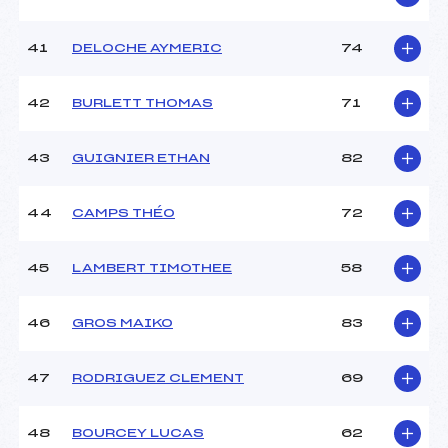
41
DELOCHE AYMERIC
74
42
BURLETT THOMAS
71
43
GUIGNIER ETHAN
82
44
CAMPS THÉO
72
45
LAMBERT TIMOTHEE
58
46
GROS MAIKO
83
47
RODRIGUEZ CLEMENT
69
48
BOURCEY LUCAS
62