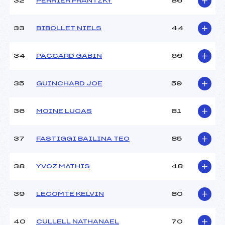
32
PERRIER FRANTZKY
86
33
BIBOLLET NIELS
44
34
PACCARD GABIN
66
35
GUINCHARD JOE
59
36
MOINE LUCAS
81
37
FASTIGGI BAILINA TEO
85
38
YVOZ MATHIS
48
39
LECOMTE KELVIN
80
40
CULLELL NATHANAEL
70