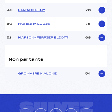
49
LIATARD LENY
76
50
MOREIRA LOUIS
75
51
MARION-FERRIER ELIOTT
68
Non partants
GROMAIRE MALONE
54
SUIVEZ