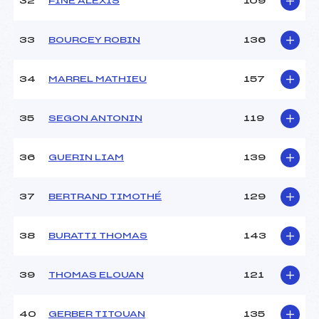
32
FINE ALEXIS
109
33
BOURCEY ROBIN
136
34
MARREL MATHIEU
157
35
SEGON ANTONIN
119
36
GUERIN LIAM
139
37
BERTRAND TIMOTHÉ
129
38
BURATTI THOMAS
143
39
THOMAS ELOUAN
121
40
GERBER TITOUAN
135