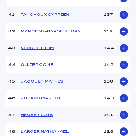
41
TANCHOUX CYPRIEN
137
42
MANCEAU-BARON BJORN
112
43
VERGUET TOM
144
44
OLLIER COME
142
45
JACQUET MATHIS
156
46
JOBARD MARTIN
140
47
HEUSEY LOIS
141
48
LARGER NATHANAEL
128