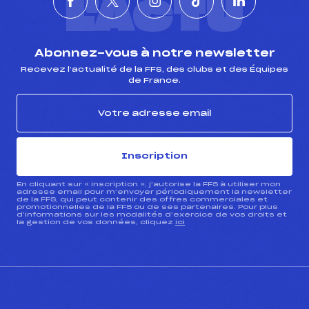
L'ACTU
Abonnez-vous à notre newsletter
Recevez l’actualité de la FFS, des clubs et des Équipes
de France.
Inscription
En cliquant sur « inscription », j’autorise la FFS à utiliser mon
adresse email pour m’envoyer périodiquement la newsletter
de la FFS, qui peut contenir des offres commerciales et
promotionnelles de la FFS ou de ses partenaires. Pour plus
d’informations sur les modalités d’exercice de vos droits et
la gestion de vos données, cliquez
ici