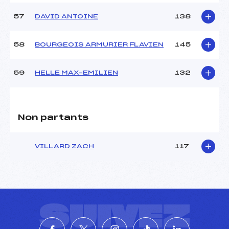
57
DAVID ANTOINE
138
58
BOURGEOIS ARMURIER FLAVIEN
145
59
HELLE MAX-EMILIEN
132
Non partants
VILLARD ZACH
117
SUIVEZ