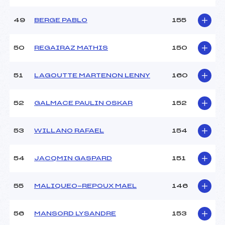
49
BERGE PABLO
155
50
REGAIRAZ MATHIS
150
51
LAGOUTTE MARTENON LENNY
160
52
GALMACE PAULIN OSKAR
152
53
WILLANO RAFAEL
154
54
JACQMIN GASPARD
151
55
MALIQUEO-REPOUX MAEL
146
56
MANSORD LYSANDRE
153