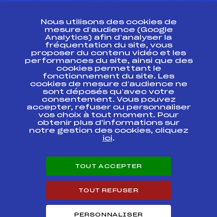
CONTACT
Nous utilisons des cookies de
ESPACE PRESSE
mesure d’audience (Google
Analytics) afin d’analyser la
fréquentation du site, vous
Ressources
proposer du contenu vidéo et les
performances du site, ainsi que des
Pass’Neige
cookies permettant le
Projet sportif fédéral
fonctionnement du site. Les
cookies de mesure d’audience ne
Projet de performance fédéral
sont déposés qu’avec votre
Antidopage
consentement. Vous pouvez
Pôle Développement, Formation, Suivi
accepter, refuser ou personnaliser
Scientifique
vos choix à tout moment. Pour
Listes ministérielles
obtenir plus d'informations sur
notre gestion des cookies, cliquez
Pôle vie de l’athlète
ici
.
Enseignement professionnel
Informatique et chronométrage
Circuits
TOUT ACCEPTER
Carrières
Développement des habiletés mentales
TOUT REFUSER
PERSONNALISER