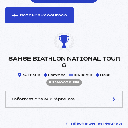
Retour aux courses
foi(s) le ski
SAMSE BIATHLON NATIONAL TOUR
6
AUTRANS
Hommes
08/02/26
MASS
BNAM0076.FFS
Informations sur l’épreuve
JURY DE COMPÉTITION
Télécharger les résultats
Délégué Technique :
RIZZO YANN (MB)