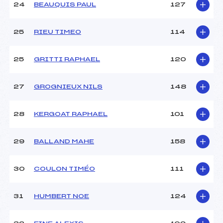
24
BEAUQUIS PAUL
127
25
RIEU TIMEO
114
25
GRITTI RAPHAEL
120
27
GROGNIEUX NILS
148
28
KERGOAT RAPHAEL
101
29
BALLAND MAHE
158
30
COULON TIMÉO
111
31
HUMBERT NOE
124