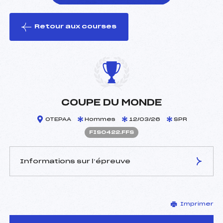
Retour aux courses
foi(s) le ski
COUPE DU MONDE
OTEPAA
Hommes
12/03/26
SPR
FIS0422.FFS
Informations sur l’épreuve
JURY DE COMPÉTITION
Imprimer
Délégué Technique :
–
D.T Adjoint :
–