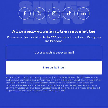
SUIVEZ
L'ACTU
Abonnez-vous à notre newsletter
Recevez l’actualité de la FFS, des clubs et des Équipes
de France.
Inscription
En cliquant sur « inscription », j’autorise la FFS à utiliser mon
adresse email pour m’envoyer périodiquement la newsletter
de la FFS, qui peut contenir des offres commerciales et
promotionnelles de la FFS ou de ses partenaires. Pour plus
d’informations sur les modalités d’exercice de vos droits et
la gestion de vos données, cliquez
ici