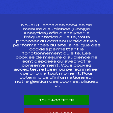
CONTACT
Nous utilisons des cookies de
ESPACE PRESSE
mesure d’audience (Google
Analytics) afin d’analyser la
fréquentation du site, vous
Ressources
proposer du contenu vidéo et les
performances du site, ainsi que des
Pass’Neige
cookies permettant le
Projet sportif fédéral
fonctionnement du site. Les
cookies de mesure d’audience ne
Projet de performance fédéral
sont déposés qu’avec votre
Antidopage
consentement. Vous pouvez
Pôle Développement, Formation, Suivi
accepter, refuser ou personnaliser
Scientifique
vos choix à tout moment. Pour
Listes ministérielles
obtenir plus d'informations sur
notre gestion des cookies, cliquez
Pôle vie de l’athlète
ici
.
Enseignement professionnel
Informatique et chronométrage
Circuits
TOUT ACCEPTER
Carrières
Développement des habiletés mentales
TOUT REFUSER