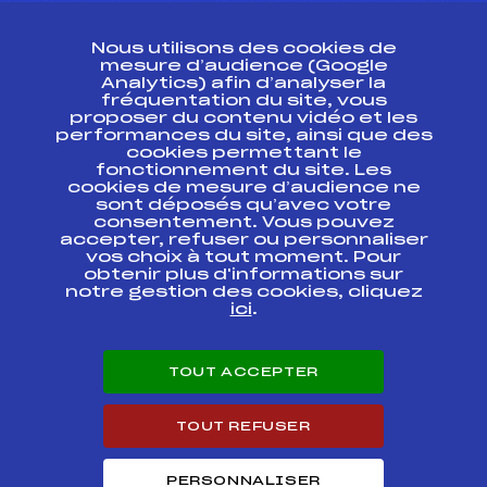
CONTACT
Nous utilisons des cookies de
ESPACE PRESSE
mesure d’audience (Google
Analytics) afin d’analyser la
fréquentation du site, vous
Ressources
proposer du contenu vidéo et les
performances du site, ainsi que des
Pass’Neige
cookies permettant le
Projet sportif fédéral
fonctionnement du site. Les
cookies de mesure d’audience ne
Projet de performance fédéral
sont déposés qu’avec votre
Antidopage
consentement. Vous pouvez
Pôle Développement, Formation, Suivi
accepter, refuser ou personnaliser
Scientifique
vos choix à tout moment. Pour
Listes ministérielles
obtenir plus d'informations sur
notre gestion des cookies, cliquez
Pôle vie de l’athlète
ici
.
Enseignement professionnel
Informatique et chronométrage
Circuits
TOUT ACCEPTER
Carrières
Développement des habiletés mentales
TOUT REFUSER
PERSONNALISER