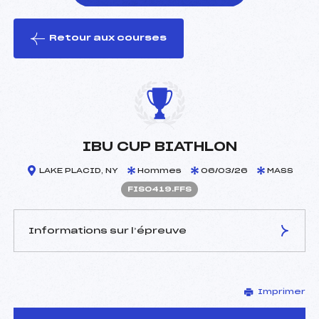
Retour aux courses
foi(s) le ski
IBU CUP BIATHLON
LAKE PLACID, NY
Hommes
06/03/26
MASS
FIS0419.FFS
Informations sur l’épreuve
JURY DE COMPÉTITION
Imprimer
Délégué Technique :
–
D.T Adjoint :
–