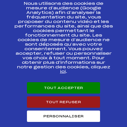
Nous utilisons des cookies de
ESPACE PRESSE
mesure d’audience (Google
Analytics) afin d’analyser la
fréquentation du site, vous
Ressources
proposer du contenu vidéo et les
performances du site, ainsi que des
Pass’Neige
cookies permettant le
Projet sportif fédéral
fonctionnement du site. Les
cookies de mesure d’audience ne
Projet de performance fédéral
sont déposés qu’avec votre
Antidopage
consentement. Vous pouvez
Pôle Développement, Formation, Suivi
accepter, refuser ou personnaliser
Scientifique
vos choix à tout moment. Pour
Listes ministérielles
obtenir plus d'informations sur
notre gestion des cookies, cliquez
Pôle vie de l’athlète
ici
.
Enseignement professionnel
Informatique et chronométrage
Circuits
TOUT ACCEPTER
Carrières
Développement des habiletés mentales
TOUT REFUSER
PERSONNALISER
© 2026 Fédération Française de Ski
Mentions légales
Politique de