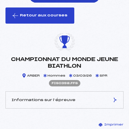
Retour aux courses
foi(s) le ski
CHAMPIONNAT DU MONDE JEUNE
BIATHLON
ARBER
Hommes
03/03/26
SPR
FIS0398.FFS
Informations sur l’épreuve
JURY DE COMPÉTITION
Imprimer
Délégué Technique :
–