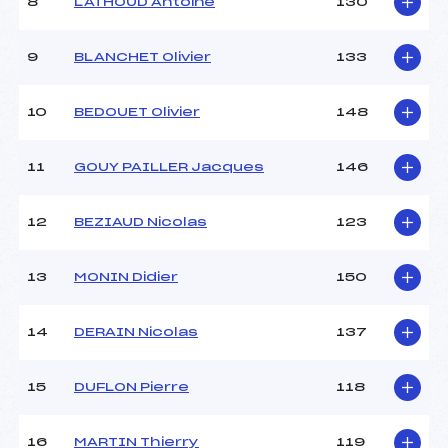
8
LATHOUD Antoine
130
9
BLANCHET Olivier
133
10
BEDOUET Olivier
148
11
GOUY PAILLER Jacques
146
12
BEZIAUD Nicolas
123
13
MONIN Didier
150
14
DERAIN Nicolas
137
15
DUFLON Pierre
118
16
MARTIN Thierry
119