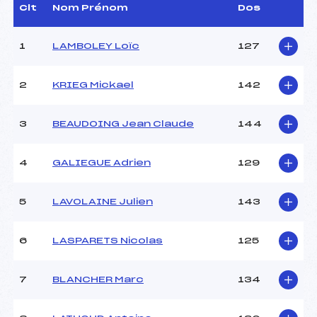
Dir. Epreuve :
FIANDINO ROGER (SA)
Clt
Nom Prénom
Dos
Chef mesureur :
–
1
LAMBOLEY Loïc
127
CARACTÉRISTIQUES DE LA PISTE
2
KRIEG Mickael
142
Piste :
–
Distance :
10 km
3
BEAUDOING Jean Claude
144
Point Haut :
–
Point Bas :
–
Montée Tot. :
–
4
GALIEGUE Adrien
129
Montée Max. :
–
Homologation :
–
5
LAVOLAINE Julien
143
Pénalité appliquée :
–
6
LASPARETS Nicolas
125
Coefficient :
–
Catégorie :
MSEN->M4
7
BLANCHER Marc
134
Style :
–
Type de Tir :
C-D-C-D