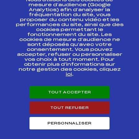
Nous utilisons des cookies de
ESPACE PRESSE
mesure d’audience (Google
Analytics) afin d’analyser la
fréquentation du site, vous
Ressources
proposer du contenu vidéo et les
performances du site, ainsi que des
Pass’Neige
cookies permettant le
Projet sportif fédéral
fonctionnement du site. Les
cookies de mesure d’audience ne
Projet de performance fédéral
sont déposés qu’avec votre
Antidopage
consentement. Vous pouvez
Pôle Développement, Formation, Suivi
accepter, refuser ou personnaliser
Scientifique
vos choix à tout moment. Pour
Listes ministérielles
obtenir plus d'informations sur
notre gestion des cookies, cliquez
Pôle vie de l’athlète
ici
.
Enseignement professionnel
Informatique et chronométrage
Circuits
TOUT ACCEPTER
Carrières
Développement des habiletés mentales
TOUT REFUSER
PERSONNALISER
© 2026 Fédération Française de Ski
Mentions légales
Politique de
confidentialité
Cookies