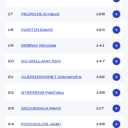
17
PEUROIS Arnaud
128
18
MARTIN David
124
19
DEBRAY Nicolas
141
20
DO VAN LANH Tom
147
21
CLERGIRONNET Alexandre
132
22
STEFFENS Mathieu
136
23
DECHENAUX Remi
117
24
MICHAILOS Jean
138