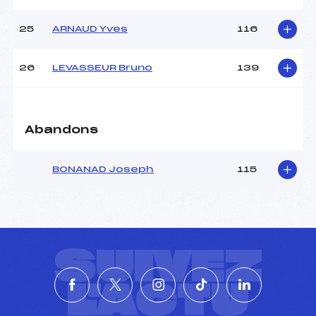
25
ARNAUD Yves
116
26
LEVASSEUR Bruno
139
Abandons
BONANAD Joseph
115
SUIVEZ
L'ACTU