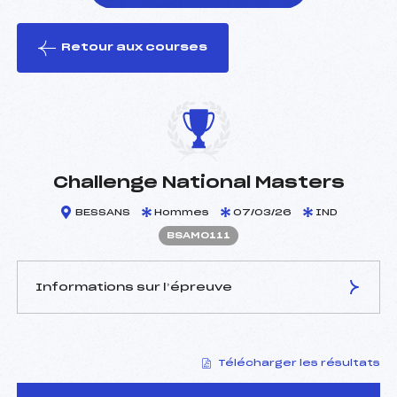
Retour aux courses
foi(s) le ski
Challenge National Masters
BESSANS
Hommes
07/03/26
IND
BSAM0111
Informations sur l’épreuve
JURY DE COMPÉTITION
Télécharger les résultats
Délégué Technique :
WOIRET PATRICK (LY)
D.T Adjoint :
LEVRINO GILBERT (DA)