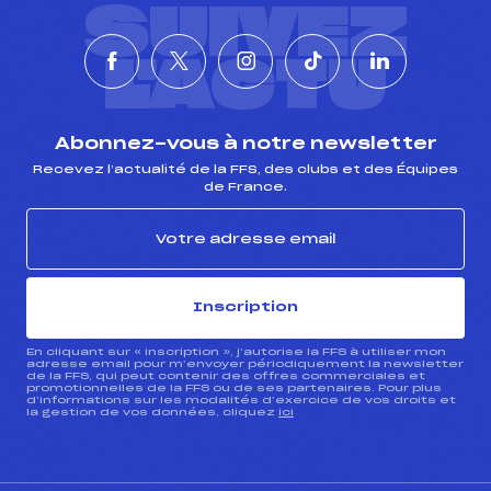
SUIVEZ
L'ACTU
Abonnez-vous à notre newsletter
Recevez l’actualité de la FFS, des clubs et des Équipes
de France.
Inscription
En cliquant sur « inscription », j’autorise la FFS à utiliser mon
adresse email pour m’envoyer périodiquement la newsletter
de la FFS, qui peut contenir des offres commerciales et
promotionnelles de la FFS ou de ses partenaires. Pour plus
d’informations sur les modalités d’exercice de vos droits et
la gestion de vos données, cliquez
ici