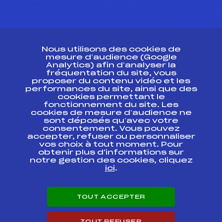
CONTACT
Nous utilisons des cookies de
ESPACE PRESSE
mesure d’audience (Google
Analytics) afin d’analyser la
fréquentation du site, vous
Ressources
proposer du contenu vidéo et les
performances du site, ainsi que des
Pass’Neige
cookies permettant le
Projet sportif fédéral
fonctionnement du site. Les
cookies de mesure d’audience ne
Projet de performance fédéral
sont déposés qu’avec votre
Antidopage
consentement. Vous pouvez
Pôle Développement, Formation, Suivi
accepter, refuser ou personnaliser
Scientifique
vos choix à tout moment. Pour
Listes ministérielles
obtenir plus d'informations sur
notre gestion des cookies, cliquez
Pôle vie de l’athlète
ici
.
Enseignement professionnel
Informatique et chronométrage
Circuits
TOUT ACCEPTER
Carrières
Développement des habiletés mentales
TOUT REFUSER