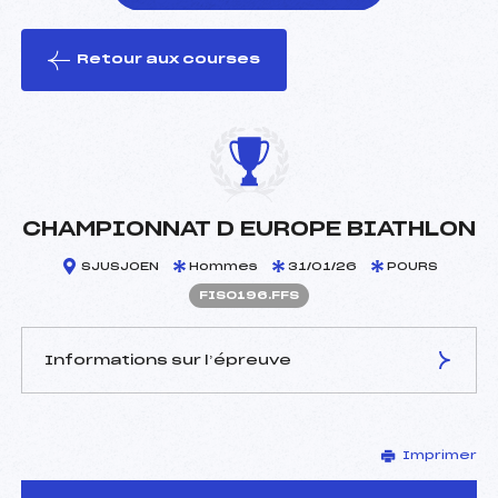
Retour aux courses
foi(s) le ski
CHAMPIONNAT D EUROPE BIATHLON
SJUSJOEN
Hommes
31/01/26
POURS
FIS0196.FFS
Informations sur l’épreuve
JURY DE COMPÉTITION
Imprimer
Délégué Technique :
–
D.T Adjoint :
–