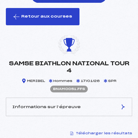
Retour aux courses
foi(s) le ski
SAMSE BIATHLON NATIONAL TOUR
4
MERIBEL
Hommes
17/01/26
SPR
BNAM0051.FFS
Informations sur l’épreuve
JURY DE COMPÉTITION
Télécharger les résultats
Délégué Technique :
BAVEREL BRICE (MJ)