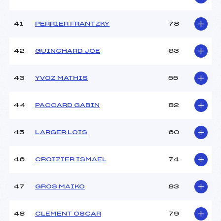
41
PERRIER FRANTZKY
78
42
GUINCHARD JOE
63
43
YVOZ MATHIS
55
44
PACCARD GABIN
82
45
LARGER LOIS
60
46
CROIZIER ISMAEL
74
47
GROS MAIKO
83
48
CLEMENT OSCAR
79