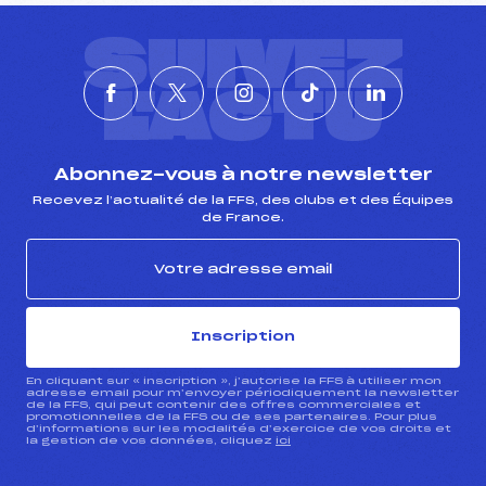
SUIVEZ
L'ACTU
Abonnez-vous à notre newsletter
Recevez l’actualité de la FFS, des clubs et des Équipes
de France.
Inscription
En cliquant sur « inscription », j’autorise la FFS à utiliser mon
adresse email pour m’envoyer périodiquement la newsletter
de la FFS, qui peut contenir des offres commerciales et
promotionnelles de la FFS ou de ses partenaires. Pour plus
d’informations sur les modalités d’exercice de vos droits et
la gestion de vos données, cliquez
ici