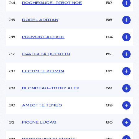
24
ROCHEGUDE-RIBOT NOE
52
25
DOREL ADRIAN
56
26
PROVOST ALEXIS
84
27
CAVIGLIA QUENTIN
62
28
LECOMTE KELVIN
85
29
BLONDEAU-TOINY ALIX
59
30
AMIOTTE TIMEO
39
31
MOINE LUCAS
86