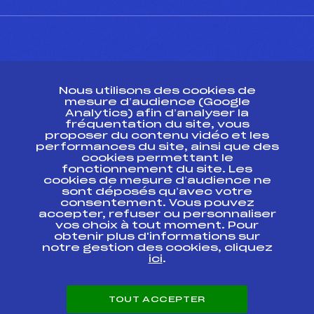
CONTACT
Nous utilisons des cookies de
ESPACE PRESSE
mesure d’audience (Google
Analytics) afin d’analyser la
fréquentation du site, vous
Ressources
proposer du contenu vidéo et les
performances du site, ainsi que des
Pass’Neige
cookies permettant le
Projet sportif fédéral
fonctionnement du site. Les
cookies de mesure d’audience ne
Projet de performance fédéral
sont déposés qu’avec votre
Antidopage
consentement. Vous pouvez
Pôle Développement, Formation, Suivi
accepter, refuser ou personnaliser
Scientifique
vos choix à tout moment. Pour
Listes ministérielles
obtenir plus d'informations sur
notre gestion des cookies, cliquez
Pôle vie de l’athlète
ici
.
Enseignement professionnel
Informatique et chronométrage
Circuits
TOUT ACCEPTER
Carrières