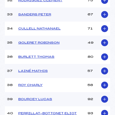
32
RODRIGUEZ CLEMENT
75
33
SANDERS PETER
67
34
CULLELL NATHANAEL
71
35
GOLERET ROBINSON
49
36
BURLETT THOMAS
80
37
LAINÉ MATHIS
57
38
ROY CHARLY
58
39
BOURCEY LUCAS
92
40
PERRILLAT-BOTTONET ELIOT
93