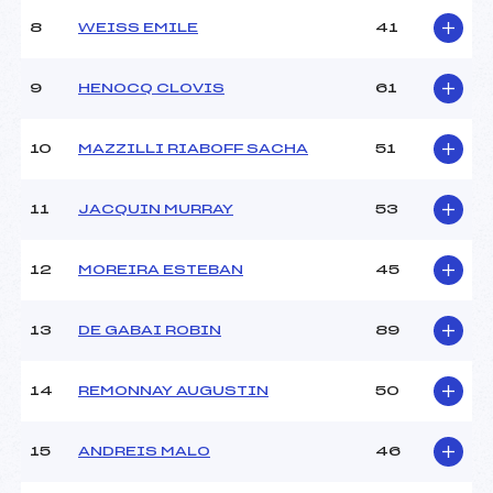
8
WEISS EMILE
41
9
HENOCQ CLOVIS
61
10
MAZZILLI RIABOFF SACHA
51
11
JACQUIN MURRAY
53
12
MOREIRA ESTEBAN
45
13
DE GABAI ROBIN
89
14
REMONNAY AUGUSTIN
50
15
ANDREIS MALO
46