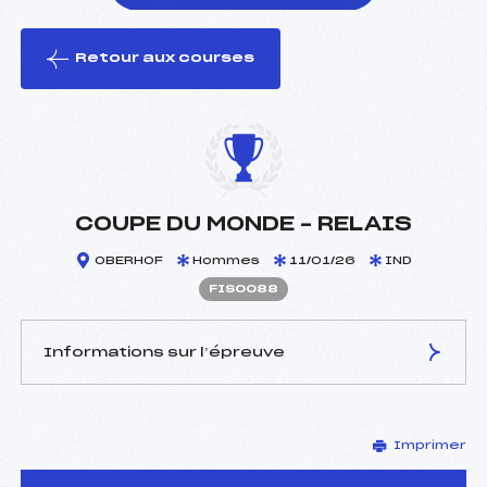
Retour aux courses
foi(s) le ski
COUPE DU MONDE – RELAIS
OBERHOF
Hommes
11/01/26
IND
FIS0088
Informations sur l’épreuve
JURY DE COMPÉTITION
Imprimer
Délégué Technique :
–
D.T Adjoint :
–