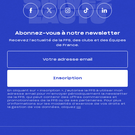
SUIVEZ
L'ACTU
Abonnez-vous à notre newsletter
Recevez l’actualité de la FFS, des clubs et des Équipes
de France.
Inscription
En cliquant sur « inscription », j’autorise la FFS à utiliser mon
adresse email pour m’envoyer périodiquement la newsletter
de la FFS, qui peut contenir des offres commerciales et
promotionnelles de la FFS ou de ses partenaires. Pour plus
d’informations sur les modalités d’exercice de vos droits et
la gestion de vos données, cliquez
ici