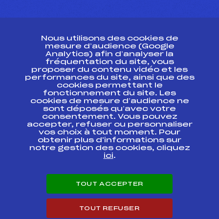
CONTACT
Nous utilisons des cookies de
ESPACE PRESSE
mesure d’audience (Google
Analytics) afin d’analyser la
fréquentation du site, vous
Ressources
proposer du contenu vidéo et les
performances du site, ainsi que des
Pass’Neige
cookies permettant le
Projet sportif fédéral
fonctionnement du site. Les
cookies de mesure d’audience ne
Projet de performance fédéral
sont déposés qu’avec votre
Antidopage
consentement. Vous pouvez
Pôle Développement, Formation, Suivi
accepter, refuser ou personnaliser
Scientifique
vos choix à tout moment. Pour
Listes ministérielles
obtenir plus d'informations sur
notre gestion des cookies, cliquez
Pôle vie de l’athlète
ici
.
Enseignement professionnel
Informatique et chronométrage
Circuits
TOUT ACCEPTER
Carrières
Développement des habiletés mentales
TOUT REFUSER