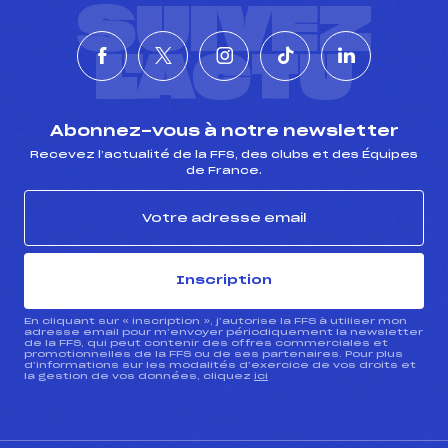
SUIVEZ
L'ACTU
Abonnez-vous à notre newsletter
Recevez l’actualité de la FFS, des clubs et des Équipes
de France.
Inscription
En cliquant sur « inscription », j’autorise la FFS à utiliser mon
adresse email pour m’envoyer périodiquement la newsletter
de la FFS, qui peut contenir des offres commerciales et
promotionnelles de la FFS ou de ses partenaires. Pour plus
d’informations sur les modalités d’exercice de vos droits et
la gestion de vos données, cliquez
ici