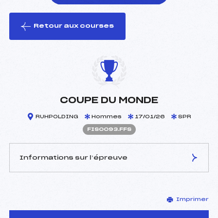
Retour aux courses
foi(s) le ski
COUPE DU MONDE
RUHPOLDING
Hommes
17/01/26
SPR
FIS0093.FFS
Informations sur l’épreuve
JURY DE COMPÉTITION
Imprimer
Délégué Technique :
–
D.T Adjoint :
–