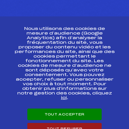
CONTACT
Nous utilisons des cookies de
ESPACE PRESSE
mesure d’audience (Google
Analytics) afin d’analyser la
fréquentation du site, vous
Ressources
proposer du contenu vidéo et les
performances du site, ainsi que des
Pass’Neige
cookies permettant le
Projet sportif fédéral
fonctionnement du site. Les
cookies de mesure d’audience ne
Projet de performance fédéral
sont déposés qu’avec votre
Antidopage
consentement. Vous pouvez
Pôle Développement, Formation, Suivi
accepter, refuser ou personnaliser
Scientifique
vos choix à tout moment. Pour
Listes ministérielles
obtenir plus d'informations sur
notre gestion des cookies, cliquez
Pôle vie de l’athlète
ici
.
Enseignement professionnel
Informatique et chronométrage
Circuits
TOUT ACCEPTER
Carrières
Développement des habiletés mentales
TOUT REFUSER