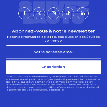
SUIVEZ
L'ACTU
Abonnez-vous à notre newsletter
Recevez l’actualité de la FFS, des clubs et des Équipes
de France.
Inscription
En cliquant sur « inscription », j’autorise la FFS à utiliser mon
adresse email pour m’envoyer périodiquement la newsletter
de la FFS, qui peut contenir des offres commerciales et
promotionnelles de la FFS ou de ses partenaires. Pour plus
d’informations sur les modalités d’exercice de vos droits et
la gestion de vos données, cliquez
ici