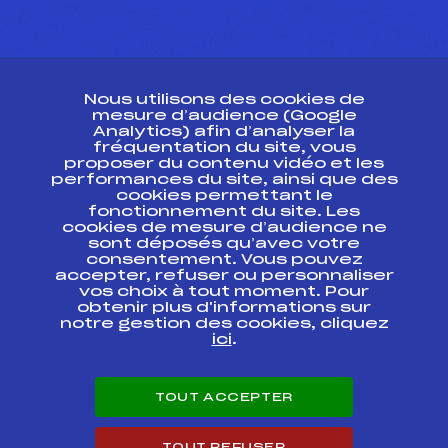
CONTACT
Nous utilisons des cookies de
ESPACE PRESSE
mesure d’audience (Google
Analytics) afin d’analyser la
fréquentation du site, vous
Ressources
proposer du contenu vidéo et les
performances du site, ainsi que des
Pass’Neige
cookies permettant le
Projet sportif fédéral
fonctionnement du site. Les
cookies de mesure d’audience ne
Projet de performance fédéral
sont déposés qu’avec votre
Antidopage
consentement. Vous pouvez
Pôle Développement, Formation, Suivi
accepter, refuser ou personnaliser
Scientifique
vos choix à tout moment. Pour
Listes ministérielles
obtenir plus d'informations sur
notre gestion des cookies, cliquez
Pôle vie de l’athlète
ici
.
Enseignement professionnel
Informatique et chronométrage
Circuits
TOUT ACCEPTER
Carrières
Développement des habiletés mentales
TOUT REFUSER