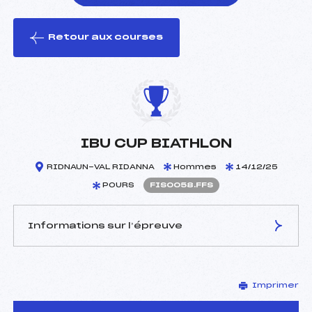
Retour aux courses
foi(s) le ski
IBU CUP BIATHLON
RIDNAUN-VAL RIDANNA
Hommes
14/12/25
POURS
FIS0058.FFS
Informations sur l’épreuve
JURY DE COMPÉTITION
Imprimer
Délégué Technique :
–
D.T Adjoint :
–