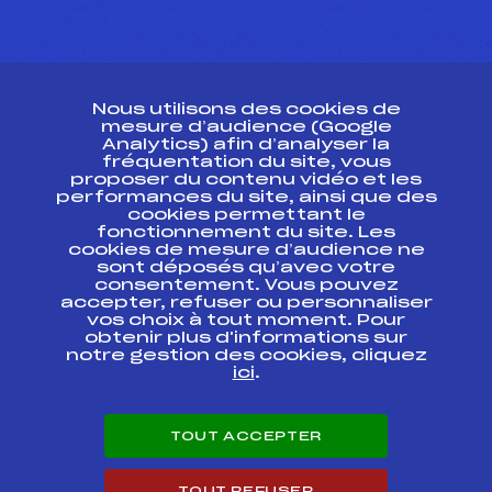
CONTACT
Nous utilisons des cookies de
ESPACE PRESSE
mesure d’audience (Google
Analytics) afin d’analyser la
fréquentation du site, vous
Ressources
proposer du contenu vidéo et les
performances du site, ainsi que des
Pass’Neige
cookies permettant le
Projet sportif fédéral
fonctionnement du site. Les
cookies de mesure d’audience ne
Projet de performance fédéral
sont déposés qu’avec votre
Antidopage
consentement. Vous pouvez
Pôle Développement, Formation, Suivi
accepter, refuser ou personnaliser
Scientifique
vos choix à tout moment. Pour
Listes ministérielles
obtenir plus d'informations sur
notre gestion des cookies, cliquez
Pôle vie de l’athlète
ici
.
Enseignement professionnel
Informatique et chronométrage
Circuits
TOUT ACCEPTER
Carrières
Développement des habiletés mentales
TOUT REFUSER