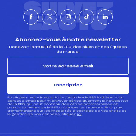
SUIVEZ
L'ACTU
Abonnez-vous à notre newsletter
Recevez l’actualité de la FFS, des clubs et des Équipes
de France.
Inscription
En cliquant sur « inscription », j’autorise la FFS à utiliser mon
adresse email pour m’envoyer périodiquement la newsletter
de la FFS, qui peut contenir des offres commerciales et
promotionnelles de la FFS ou de ses partenaires. Pour plus
d’informations sur les modalités d’exercice de vos droits et
la gestion de vos données, cliquez
ici