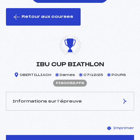
Retour aux courses
foi(s) le ski
IBU CUP BIATHLON
OBERTILLIACH
Dames
07/12/25
POURS
FIS0052.FFS
Informations sur l’épreuve
JURY DE COMPÉTITION
Imprimer
Délégué Technique :
–
D.T Adjoint :
–