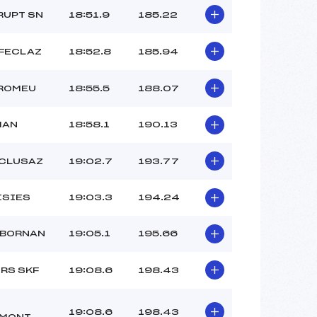
RUPT SN
18:51.9
185.22
 FECLAZ
18:52.8
185.94
 ROMEU
18:55.5
188.07
MAN
18:58.1
190.13
 CLUSAZ
19:02.7
193.77
ISIES
19:03.3
194.24
 BORNAN
19:05.1
195.66
RS SKF
19:08.6
198.43
19:08.6
198.43
EMONT