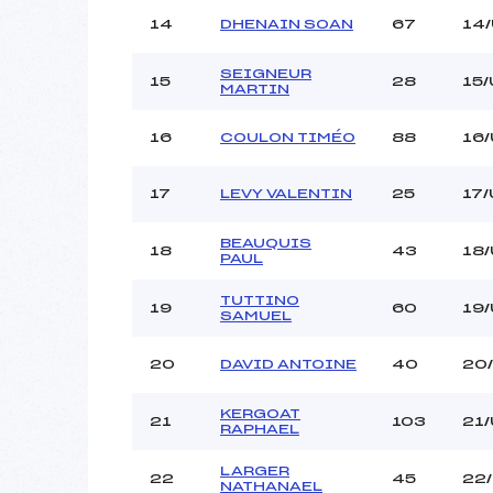
14
DHENAIN SOAN
67
14/
SEIGNEUR
15
28
15/
MARTIN
16
COULON TIMÉO
88
16/
17
LEVY VALENTIN
25
17/
BEAUQUIS
18
43
18/
PAUL
TUTTINO
19
60
19/
SAMUEL
20
DAVID ANTOINE
40
20
KERGOAT
21
103
21/
RAPHAEL
LARGER
22
45
22
NATHANAEL