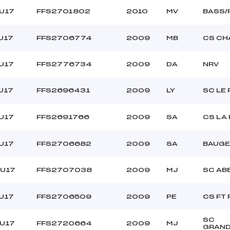
U17
FFS2701802
2010
MV
BASS/
U17
FFS2706774
2009
MB
CS CH
U17
FFS2776734
2009
DA
NRV
U17
FFS2696431
2009
LY
SC LE
U17
FFS2691766
2009
SA
CS LA
U17
FFS2706682
2009
SA
BAUGE
/U17
FFS2707038
2009
MJ
SC AB
U17
FFS2706509
2009
PE
CS FT
SC
/U17
FFS2720664
2009
MJ
GRAND