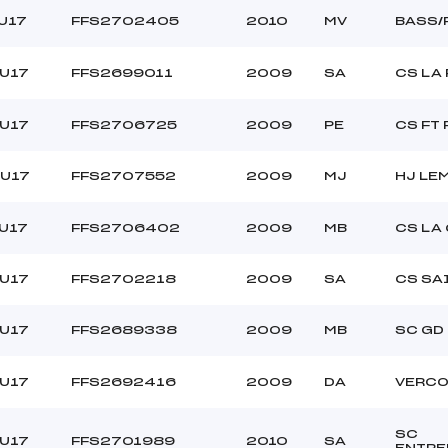
U17
FFS2702405
2010
MV
BASS/
/U17
FFS2699011
2009
SA
CS LA
/U17
FFS2706725
2009
PE
CS FT
/U17
FFS2707552
2009
MJ
HJ LE
U17
FFS2706402
2009
MB
CS LA
/U17
FFS2702218
2009
SA
CS SA
/U17
FFS2689338
2009
MB
SC GD
/U17
FFS2692416
2009
DA
VERCO
SC
/U17
FFS2701989
2010
SA
ENTR