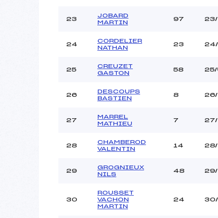
JOBARD
23
97
23
MARTIN
CORDELIER
24
23
24
NATHAN
CREUZET
25
58
25/
GASTON
DESCOUPS
26
8
26
BASTIEN
MARREL
27
7
27
MATHIEU
CHAMBEROD
28
14
28
VALENTIN
GROGNIEUX
29
48
29
NILS
ROUSSET
30
VACHON
24
30
MARTIN