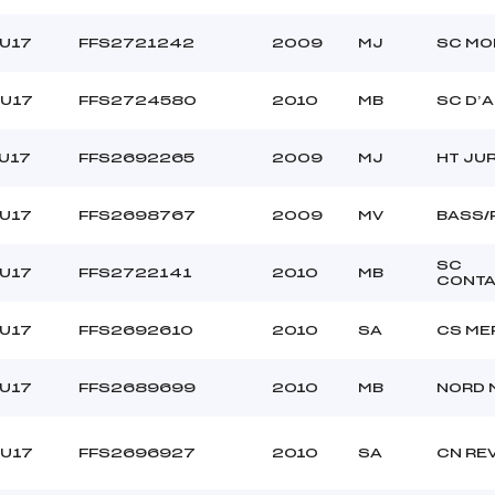
/U17
FFS2721242
2009
MJ
SC MO
/U17
FFS2724580
2010
MB
SC D’
U17
FFS2692265
2009
MJ
HT JU
/U17
FFS2698767
2009
MV
BASS/
SC
/U17
FFS2722141
2010
MB
CONT
/U17
FFS2692610
2010
SA
CS ME
/U17
FFS2689699
2010
MB
NORD 
/U17
FFS2696927
2010
SA
CN RE