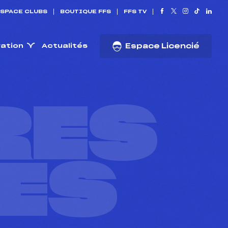
SPACE CLUBS
BOUTIQUE FFS
FFS TV
ration
Actualités
Espace Licencié
RES
ES