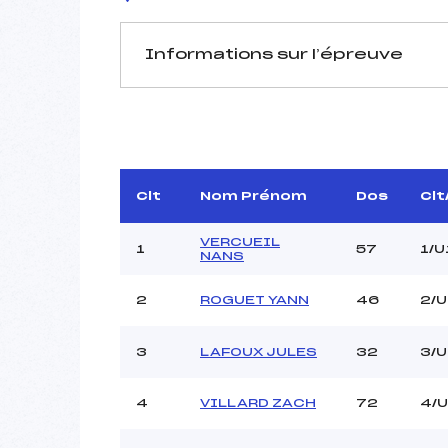
Informations sur l’épreuve
JURY DE COMPÉTITION
Délégué Technique :
D.T Adjoint :
Dir. Epreuve :
C
Clt
Nom Prénom
Dos
Clt
Chef mesureur :
VERCUEIL
1
57
1/U
NANS
2
ROGUET YANN
46
2/U
Pénalité appliquée :
3
LAFOUX JULES
32
3/U
Coefficient :
Catégorie :
4
VILLARD ZACH
72
4/
Style :
Type de Tir :