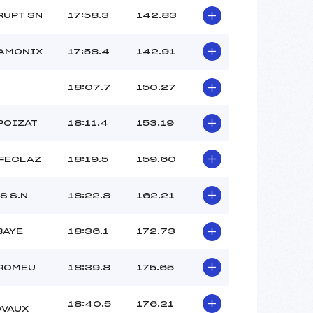
RUPT SN
17:58.3
142.83
AMONIX
17:58.4
142.91
18:07.7
150.27
 POIZAT
18:11.4
153.19
 FECLAZ
18:19.5
159.60
S S.N
18:22.8
162.21
BAYE
18:36.1
172.73
 ROMEU
18:39.8
175.65
18:40.5
176.21
VAUX