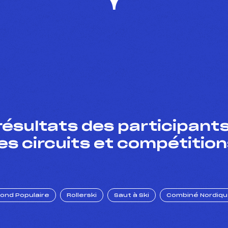
résultats des participants
es circuits et compétition
Fond Populaire
Rollerski
Saut à Ski
Combiné Nordiq