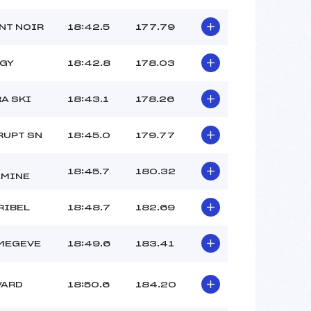
NT NOIR
18:42.5
177.79
AGY
18:42.8
178.03
RA SKI
18:43.1
178.26
RUPT SN
18:45.0
179.77
18:45.7
180.32
AMINE
RIBEL
18:48.7
182.69
MEGEVE
18:49.6
183.41
VARD
18:50.6
184.20