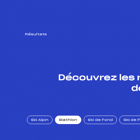
Résultats
Découvrez les 
d
Ski Alpin
Biathlon
Ski de Fond
Ski de 