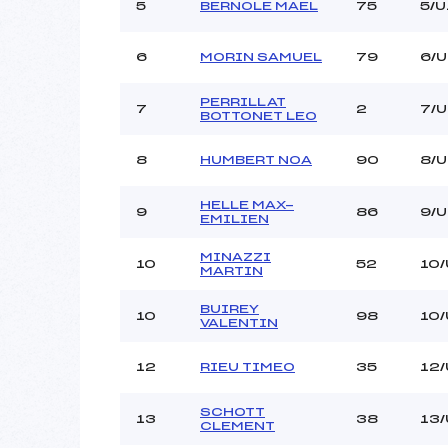
5
BERNOLE MAEL
75
5/U
6
MORIN SAMUEL
79
6/U
PERRILLAT
7
2
7/U
BOTTONET LEO
8
HUMBERT NOA
90
8/U
HELLE MAX-
9
86
9/U
EMILIEN
MINAZZI
10
52
10/
MARTIN
BUIREY
10
98
10/
VALENTIN
12
RIEU TIMEO
35
12/
SCHOTT
13
38
13/
CLEMENT