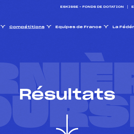
ESKISSE – FONDS DE DOTATION
E
Compétitions
Equipes de France
La Fédé
RNIÈ
Résultats
OURS