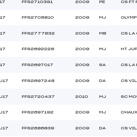
17
FFS2710391
2009
PE
CS FT
17
FFS2706810
2009
MJ
OLYMP
17
FFS2777832
2009
MB
CS LA
17
FFS2692228
2009
MJ
HT JU
17
FFS2697017
2009
SA
CS LA
U17
FFS2697248
2009
DA
CS VI
U17
FFS2720437
2010
MJ
SC MO
U17
FFS2697192
2009
MJ
CHAUX
U17
FFS2686839
2009
DA
CS VI