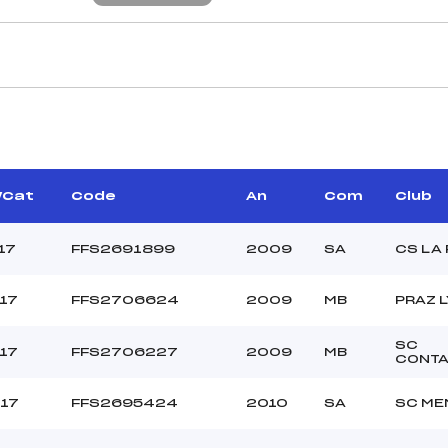
CARACTÉRISTIQU
RIZZO YANN (MB)
Piste :
TUETEY ROMAIN (MJ)
Distance :
AVIGLIA JÉRÔME (SA)
Point Haut :
/Cat
Code
An
Com
Club
–
Point Bas :
Montée Tot. :
17
FFS2691899
2009
SA
CS LA
Montée Max. :
Homologation :
17
FFS2706624
2009
MB
PRAZ 
SC
90.0000
17
FFS2706227
2009
MB
CONT
800
U17
U17
FFS2695424
2010
SA
SC ME
–
C-D .