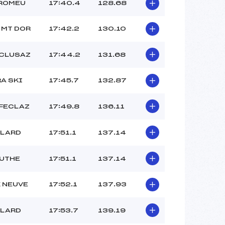
 ROMEU
17:40.4
128.68
 MT DOR
17:42.2
130.10
 CLUSAZ
17:44.2
131.68
RA SKI
17:45.7
132.87
 FECLAZ
17:49.8
136.11
LLARD
17:51.1
137.14
UTHE
17:51.1
137.14
 NEUVE
17:52.1
137.93
LLARD
17:53.7
139.19