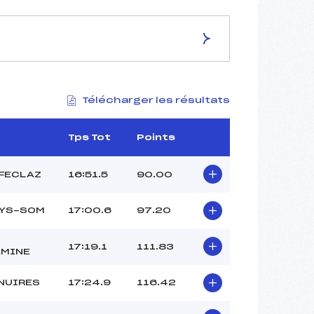
ES DE LA PISTE
Télécharger les résultats
–
6,0 km
–
Tps Tot
Points
–
–
 FECLAZ
16:51.5
90.00
–
–
LYS-SOM
17:00.6
97.20
17:19.1
111.83
AMINE
NUIRES
17:24.9
116.42