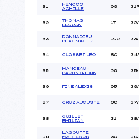
HENOCQ
31
96
31/
ACHILLE
THOMAS
32
17
32
ELOUAN
DONNADIEU
33
102
33
BEAL MATHIS
34
CLOSSET LÉO
80
34
MANCEAU-
35
29
35/
BARON BJORN
36
FINE ALEXIS
95
36
37
CRUZ AUGUSTE
66
37
GUILLET
38
31
38
EMILIAN
LAGOUTTE
38
MARTENON
69
38