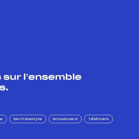
 sur l’ensemble
s.
ue
Ski Freestyle
Snowboard
Télémark