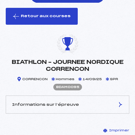
Retour aux courses
foi(s) le ski
BIATHLON – JOURNEE NORDIQUE
CORRENCON
CORRENCON
Hommes
14/09/25
SPR
BDAM0095
Informations sur l’épreuve
JURY DE COMPÉTITION
Imprimer
Délégué Technique :
CUIER PHILIPPE (DA)