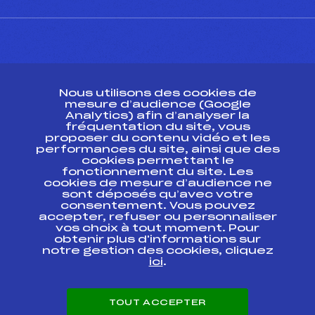
CONTACT
Nous utilisons des cookies de
ESPACE PRESSE
mesure d’audience (Google
Analytics) afin d’analyser la
fréquentation du site, vous
Ressources
proposer du contenu vidéo et les
performances du site, ainsi que des
Pass’Neige
cookies permettant le
Projet sportif fédéral
fonctionnement du site. Les
cookies de mesure d’audience ne
Projet de performance fédéral
sont déposés qu’avec votre
Antidopage
consentement. Vous pouvez
Pôle Développement, Formation, Suivi
accepter, refuser ou personnaliser
Scientifique
vos choix à tout moment. Pour
Listes ministérielles
obtenir plus d'informations sur
notre gestion des cookies, cliquez
Pôle vie de l’athlète
ici
.
Enseignement professionnel
Informatique et chronométrage
Circuits
TOUT ACCEPTER