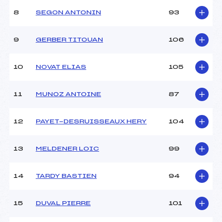
8
SEGON ANTONIN
93
9
GERBER TITOUAN
106
10
NOVAT ELIAS
105
11
MUNOZ ANTOINE
87
12
PAYET-DESRUISSEAUX HERY
104
13
MELDENER LOIC
99
14
TARDY BASTIEN
94
15
DUVAL PIERRE
101