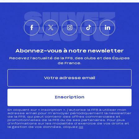
SUIVEZ
L'ACTU
Abonnez-vous à notre newsletter
Recevez l’actualité de la FFS, des clubs et des Équipes
de France.
Inscription
En cliquant sur « inscription », j’autorise la FFS à utiliser mon
adresse email pour m’envoyer périodiquement la newsletter
de la FFS, qui peut contenir des offres commerciales et
promotionnelles de la FFS ou de ses partenaires. Pour plus
d’informations sur les modalités d’exercice de vos droits et
la gestion de vos données, cliquez
ici