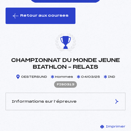
Retour aux courses
foi(s) le ski
CHAMPIONNAT DU MONDE JEUNE
BIATHLON – RELAIS
OESTERSUND
Hommes
04/03/25
IND
FIS0313
Informations sur l’épreuve
JURY DE COMPÉTITION
Imprimer
Délégué Technique :
–