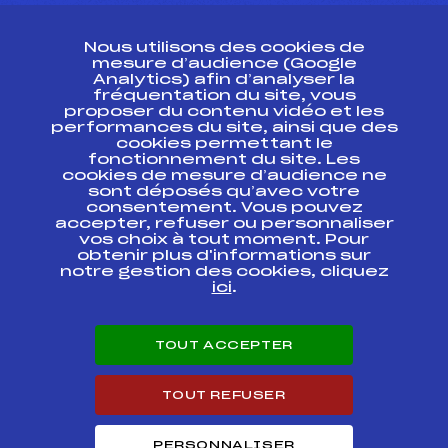
CONTACT
Nous utilisons des cookies de
ESPACE PRESSE
mesure d’audience (Google
Analytics) afin d’analyser la
fréquentation du site, vous
Ressources
proposer du contenu vidéo et les
performances du site, ainsi que des
Pass’Neige
cookies permettant le
Projet sportif fédéral
fonctionnement du site. Les
cookies de mesure d’audience ne
Projet de performance fédéral
sont déposés qu’avec votre
Antidopage
consentement. Vous pouvez
Pôle Développement, Formation, Suivi
accepter, refuser ou personnaliser
Scientifique
vos choix à tout moment. Pour
Listes ministérielles
obtenir plus d'informations sur
notre gestion des cookies, cliquez
Pôle vie de l’athlète
ici
.
Enseignement professionnel
Informatique et chronométrage
Circuits
TOUT ACCEPTER
Carrières
Développement des habiletés mentales
TOUT REFUSER
PERSONNALISER