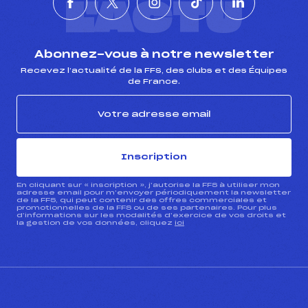
L'ACTU
Abonnez-vous à notre newsletter
Recevez l’actualité de la FFS, des clubs et des Équipes
de France.
Inscription
En cliquant sur « inscription », j’autorise la FFS à utiliser mon
adresse email pour m’envoyer périodiquement la newsletter
de la FFS, qui peut contenir des offres commerciales et
promotionnelles de la FFS ou de ses partenaires. Pour plus
d’informations sur les modalités d’exercice de vos droits et
la gestion de vos données, cliquez
ici