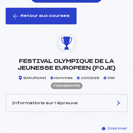
Retour aux courses
foi(s) le ski
FESTIVAL OLYMPIQUE DE LA
JEUNESSE EUROPEEN (FOJE)
BAKURIANI
Hommes
10/02/25
IND
FIS0253.FFS
Informations sur l’épreuve
JURY DE COMPÉTITION
Imprimer
Délégué Technique :
–