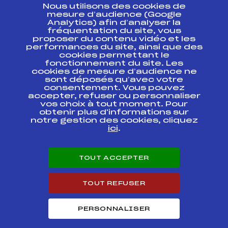
Nous utilisons des cookies de
ESPACE PRESSE
mesure d’audience (Google
Analytics) afin d’analyser la
fréquentation du site, vous
Ressources
proposer du contenu vidéo et les
performances du site, ainsi que des
Pass’Neige
cookies permettant le
Projet sportif fédéral
fonctionnement du site. Les
cookies de mesure d’audience ne
Projet de performance fédéral
sont déposés qu’avec votre
Antidopage
consentement. Vous pouvez
Pôle Développement, Formation, Suivi
accepter, refuser ou personnaliser
Scientifique
vos choix à tout moment. Pour
Listes ministérielles
obtenir plus d'informations sur
notre gestion des cookies, cliquez
Pôle vie de l’athlète
ici
.
Enseignement professionnel
Informatique et chronométrage
Circuits
TOUT ACCEPTER
Carrières
Développement des habiletés mentales
TOUT REFUSER
PERSONNALISER
© 2026 Fédération Française de Ski
Mentions légales
Politique de