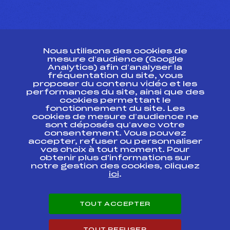
CONTACT
Nous utilisons des cookies de
ESPACE PRESSE
mesure d’audience (Google
Analytics) afin d’analyser la
fréquentation du site, vous
Ressources
proposer du contenu vidéo et les
performances du site, ainsi que des
Pass’Neige
cookies permettant le
Projet sportif fédéral
fonctionnement du site. Les
cookies de mesure d’audience ne
Projet de performance fédéral
sont déposés qu’avec votre
Antidopage
consentement. Vous pouvez
Pôle Développement, Formation, Suivi
accepter, refuser ou personnaliser
Scientifique
vos choix à tout moment. Pour
Listes ministérielles
obtenir plus d'informations sur
notre gestion des cookies, cliquez
Pôle vie de l’athlète
ici
.
Enseignement professionnel
Informatique et chronométrage
Circuits
TOUT ACCEPTER
Carrières
Développement des habiletés mentales
TOUT REFUSER