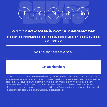
SUIVEZ
L'ACTU
Abonnez-vous à notre newsletter
Recevez l’actualité de la FFS, des clubs et des Équipes
de France.
Inscription
En cliquant sur « inscription », j’autorise la FFS à utiliser mon
adresse email pour m’envoyer périodiquement la newsletter
de la FFS, qui peut contenir des offres commerciales et
promotionnelles de la FFS ou de ses partenaires. Pour plus
d’informations sur les modalités d’exercice de vos droits et
la gestion de vos données, cliquez
ici