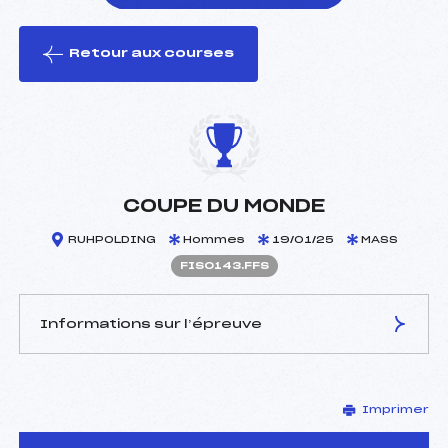
Retour aux courses
foi(s) le ski
COUPE DU MONDE
RUHPOLDING
Hommes
19/01/25
MASS
FIS0143.FFS
Informations sur l’épreuve
JURY DE COMPÉTITION
Imprimer
Délégué Technique :
–
D.T Adjoint :
–