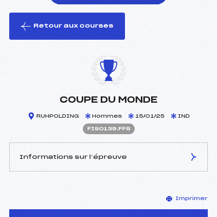
Retour aux courses
foi(s) le ski
COUPE DU MONDE
RUHPOLDING
Hommes
15/01/25
IND
FIS0139.FFS
Informations sur l’épreuve
JURY DE COMPÉTITION
Imprimer
Délégué Technique :
–
D.T Adjoint :
–