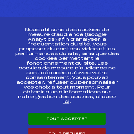
CONTACT
Nous utilisons des cookies de
ESPACE PRESSE
mesure d’audience (Google
Analytics) afin d’analyser la
fréquentation du site, vous
Ressources
proposer du contenu vidéo et les
performances du site, ainsi que des
Pass’Neige
cookies permettant le
Projet sportif fédéral
fonctionnement du site. Les
cookies de mesure d’audience ne
Projet de performance fédéral
sont déposés qu’avec votre
Antidopage
consentement. Vous pouvez
Pôle Développement, Formation, Suivi
accepter, refuser ou personnaliser
Scientifique
vos choix à tout moment. Pour
Listes ministérielles
obtenir plus d'informations sur
notre gestion des cookies, cliquez
Pôle vie de l’athlète
ici
.
Enseignement professionnel
Informatique et chronométrage
Circuits
TOUT ACCEPTER
Carrières
Développement des habiletés mentales
TOUT REFUSER