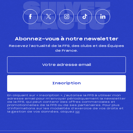
SUIVEZ
L'ACTU
Abonnez-vous à notre newsletter
Recevez l’actualité de la FFS, des clubs et des Équipes
de France.
Inscription
En cliquant sur « inscription », j’autorise la FFS à utiliser mon
adresse email pour m’envoyer périodiquement la newsletter
de la FFS, qui peut contenir des offres commerciales et
promotionnelles de la FFS ou de ses partenaires. Pour plus
d’informations sur les modalités d’exercice de vos droits et
la gestion de vos données, cliquez
ici