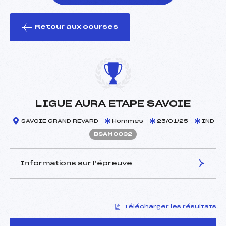
Retour aux courses
foi(s) le ski
LIGUE AURA ETAPE SAVOIE
SAVOIE GRAND REVARD
Hommes
25/01/25
IND
BSAM0032
Informations sur l’épreuve
JURY DE COMPÉTITION
Télécharger les résultats
Délégué Technique :
PERROT FRANCK (SA)
D.T Adjoint :
–