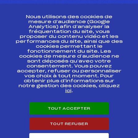
CONTACT
Nous utilisons des cookies de
ESPACE PRESSE
mesure d’audience (Google
Analytics) afin d’analyser la
fréquentation du site, vous
Ressources
proposer du contenu vidéo et les
performances du site, ainsi que des
Pass’Neige
cookies permettant le
Projet sportif fédéral
fonctionnement du site. Les
cookies de mesure d’audience ne
Projet de performance fédéral
sont déposés qu’avec votre
Antidopage
consentement. Vous pouvez
Pôle Développement, Formation, Suivi
accepter, refuser ou personnaliser
Scientifique
vos choix à tout moment. Pour
Listes ministérielles
obtenir plus d'informations sur
notre gestion des cookies, cliquez
Pôle vie de l’athlète
ici
.
Enseignement professionnel
Informatique et chronométrage
Circuits
TOUT ACCEPTER
Carrières
Développement des habiletés mentales
TOUT REFUSER