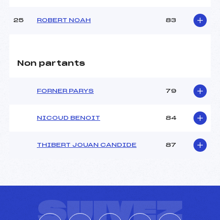
25
ROBERT NOAH
83
Non partants
FORNER PARYS
79
NICOUD BENOIT
84
THIBERT JOUAN CANDIDE
87
SUIVEZ