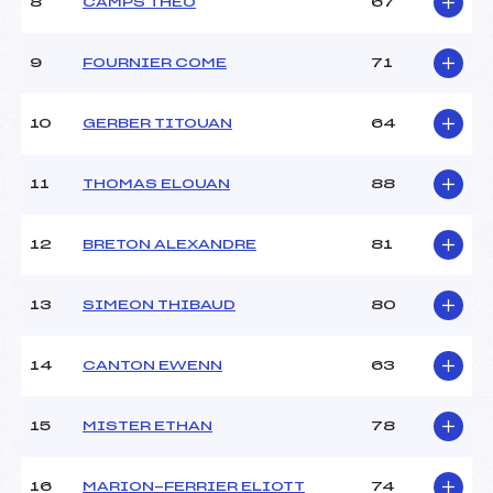
8
CAMPS THÉO
67
9
FOURNIER COME
71
10
GERBER TITOUAN
64
11
THOMAS ELOUAN
88
12
BRETON ALEXANDRE
81
13
SIMEON THIBAUD
80
14
CANTON EWENN
63
15
MISTER ETHAN
78
16
MARION-FERRIER ELIOTT
74