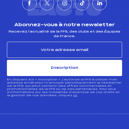
L'ACTU
Abonnez-vous à notre newsletter
Recevez l’actualité de la FFS, des clubs et des Équipes
de France.
Inscription
En cliquant sur « inscription », j’autorise la FFS à utiliser mon
adresse email pour m’envoyer périodiquement la newsletter
de la FFS, qui peut contenir des offres commerciales et
promotionnelles de la FFS ou de ses partenaires. Pour plus
d’informations sur les modalités d’exercice de vos droits et
la gestion de vos données, cliquez
ici