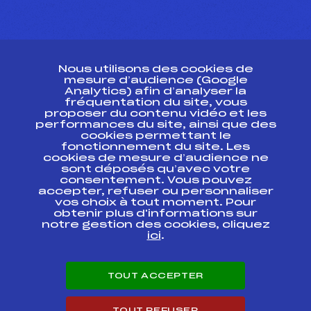
CONTACT
Nous utilisons des cookies de
ESPACE PRESSE
mesure d’audience (Google
Analytics) afin d’analyser la
fréquentation du site, vous
Ressources
proposer du contenu vidéo et les
performances du site, ainsi que des
Pass’Neige
cookies permettant le
Projet sportif fédéral
fonctionnement du site. Les
cookies de mesure d’audience ne
Projet de performance fédéral
sont déposés qu’avec votre
Antidopage
consentement. Vous pouvez
Pôle Développement, Formation, Suivi
accepter, refuser ou personnaliser
Scientifique
vos choix à tout moment. Pour
Listes ministérielles
obtenir plus d'informations sur
notre gestion des cookies, cliquez
Pôle vie de l’athlète
ici
.
Enseignement professionnel
Informatique et chronométrage
Circuits
TOUT ACCEPTER
Carrières
Développement des habiletés mentales
TOUT REFUSER