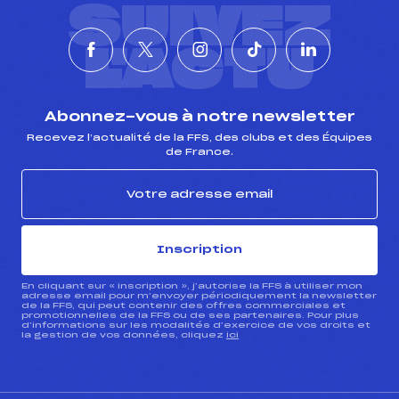
SUIVEZ
L'ACTU
Abonnez-vous à notre newsletter
Recevez l’actualité de la FFS, des clubs et des Équipes
de France.
Inscription
En cliquant sur « inscription », j’autorise la FFS à utiliser mon
adresse email pour m’envoyer périodiquement la newsletter
de la FFS, qui peut contenir des offres commerciales et
promotionnelles de la FFS ou de ses partenaires. Pour plus
d’informations sur les modalités d’exercice de vos droits et
la gestion de vos données, cliquez
ici