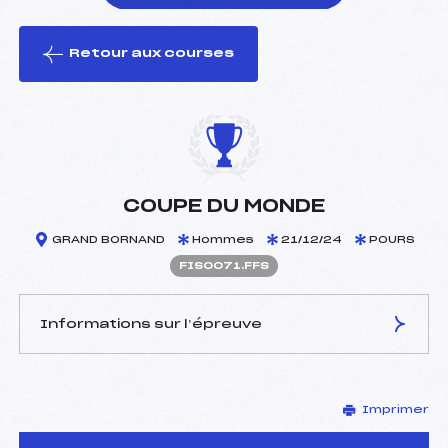
Retour aux courses
foi(s) le ski
COUPE DU MONDE
GRAND BORNAND
Hommes
21/12/24
POURS
FIS0071.FFS
Informations sur l’épreuve
JURY DE COMPÉTITION
Imprimer
Délégué Technique :
–
D.T Adjoint :
–