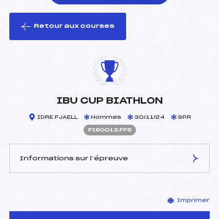
Retour aux courses
foi(s) le ski
IBU CUP BIATHLON
IDRE FJAELL
Hommes
30/11/24
SPR
FIS0013.FFS
Informations sur l’épreuve
JURY DE COMPÉTITION
Imprimer
Délégué Technique :
–
D.T Adjoint :
–