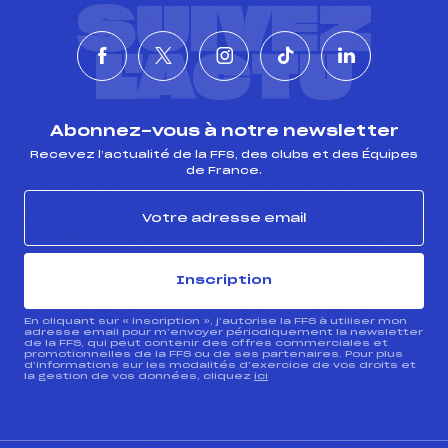
SUIVEZ
L'ACTU
Abonnez-vous à notre newsletter
Recevez l’actualité de la FFS, des clubs et des Équipes
de France.
Inscription
En cliquant sur « inscription », j’autorise la FFS à utiliser mon
adresse email pour m’envoyer périodiquement la newsletter
de la FFS, qui peut contenir des offres commerciales et
promotionnelles de la FFS ou de ses partenaires. Pour plus
d’informations sur les modalités d’exercice de vos droits et
la gestion de vos données, cliquez
ici