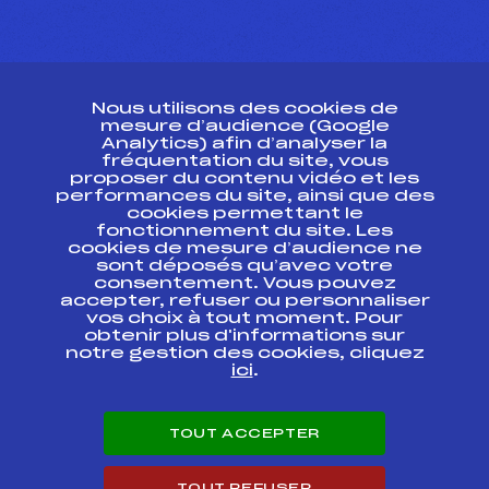
CONTACT
Nous utilisons des cookies de
ESPACE PRESSE
mesure d’audience (Google
Analytics) afin d’analyser la
fréquentation du site, vous
Ressources
proposer du contenu vidéo et les
performances du site, ainsi que des
Pass’Neige
cookies permettant le
Projet sportif fédéral
fonctionnement du site. Les
cookies de mesure d’audience ne
Projet de performance fédéral
sont déposés qu’avec votre
Antidopage
consentement. Vous pouvez
Pôle Développement, Formation, Suivi
accepter, refuser ou personnaliser
Scientifique
vos choix à tout moment. Pour
Listes ministérielles
obtenir plus d'informations sur
notre gestion des cookies, cliquez
Pôle vie de l’athlète
ici
.
Enseignement professionnel
Informatique et chronométrage
Circuits
TOUT ACCEPTER
Carrières
Développement des habiletés mentales
TOUT REFUSER