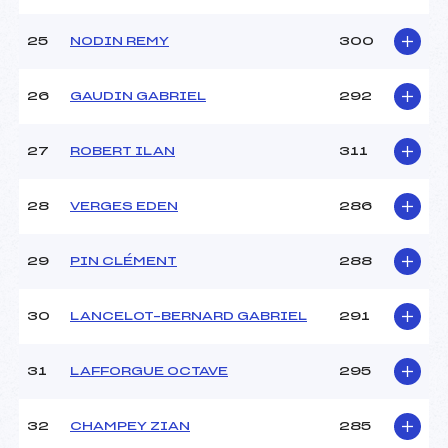
25
NODIN REMY
300
26
GAUDIN GABRIEL
292
27
ROBERT ILAN
311
28
VERGES EDEN
286
29
PIN CLÉMENT
288
30
LANCELOT–BERNARD GABRIEL
291
31
LAFFORGUE OCTAVE
295
32
CHAMPEY ZIAN
285