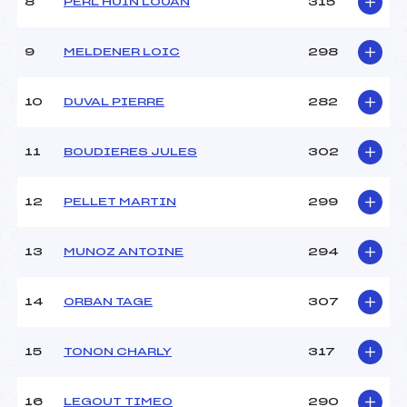
8
PERL HUIN LOUAN
315
9
MELDENER LOIC
298
10
DUVAL PIERRE
282
11
BOUDIERES JULES
302
12
PELLET MARTIN
299
13
MUNOZ ANTOINE
294
14
ORBAN TAGE
307
15
TONON CHARLY
317
16
LEGOUT TIMEO
290