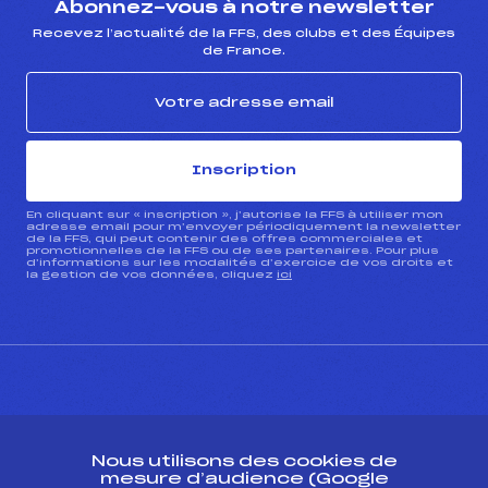
Abonnez-vous à notre newsletter
Recevez l’actualité de la FFS, des clubs et des Équipes
de France.
Inscription
En cliquant sur « inscription », j’autorise la FFS à utiliser mon
adresse email pour m’envoyer périodiquement la newsletter
de la FFS, qui peut contenir des offres commerciales et
promotionnelles de la FFS ou de ses partenaires. Pour plus
d’informations sur les modalités d’exercice de vos droits et
la gestion de vos données, cliquez
ici
CONTACT
Nous utilisons des cookies de
ESPACE PRESSE
mesure d’audience (Google