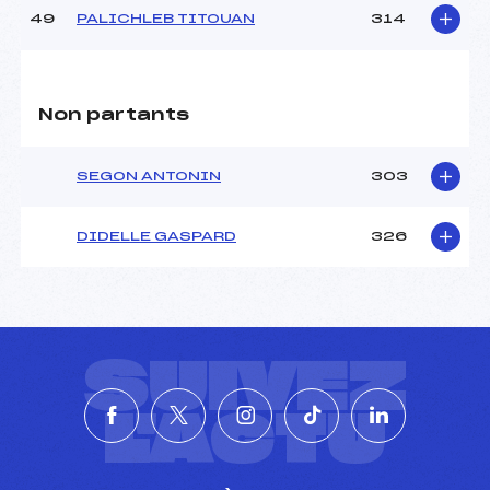
49
PALICHLEB TITOUAN
314
Non partants
SEGON ANTONIN
303
DIDELLE GASPARD
326
SUIVEZ
L'ACTU