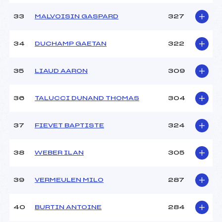
33
MALVOISIN GASPARD
327
34
DUCHAMP GAETAN
322
35
LIAUD AARON
309
36
TALUCCI DUNAND THOMAS
304
37
FIEVET BAPTISTE
324
38
WEBER ILAN
305
39
VERMEULEN MILO
287
40
BURTIN ANTOINE
284