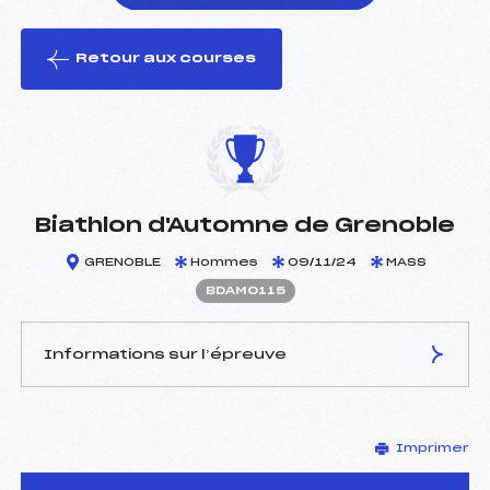
Retour aux courses
foi(s) le ski
Biathlon d'Automne de Grenoble
GRENOBLE
Hommes
09/11/24
MASS
BDAM0115
Informations sur l’épreuve
JURY DE COMPÉTITION
Imprimer
Délégué Technique :
QUARTELLI CYRIL (DA)
D.T Adjoint :
–