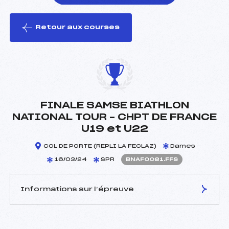
Retour aux courses
foi(s) le ski
FINALE SAMSE BIATHLON
NATIONAL TOUR – CHPT DE FRANCE
U19 et U22
COL DE PORTE (REPLI LA FECLAZ)
Dames
16/03/24
SPR
BNAF0081.FFS
Informations sur l’épreuve
JURY DE COMPÉTITION