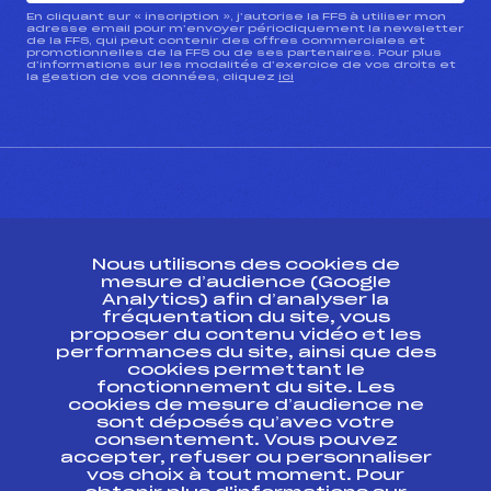
En cliquant sur « inscription », j’autorise la FFS à utiliser mon
adresse email pour m’envoyer périodiquement la newsletter
de la FFS, qui peut contenir des offres commerciales et
promotionnelles de la FFS ou de ses partenaires. Pour plus
d’informations sur les modalités d’exercice de vos droits et
la gestion de vos données, cliquez
ici
CONTACT
Nous utilisons des cookies de
ESPACE PRESSE
mesure d’audience (Google
Analytics) afin d’analyser la
fréquentation du site, vous
Ressources
proposer du contenu vidéo et les
performances du site, ainsi que des
Pass’Neige
cookies permettant le
Projet sportif fédéral
fonctionnement du site. Les
cookies de mesure d’audience ne
Projet de performance fédéral
sont déposés qu’avec votre
Antidopage
consentement. Vous pouvez
Pôle Développement, Formation, Suivi
accepter, refuser ou personnaliser
Scientifique
vos choix à tout moment. Pour