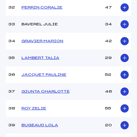
32
PERRIN CORALIE
47
33
BAVEREL JULIE
34
34
GRAVIER MARION
42
35
LAMBERT TALIA
29
36
JACQUET PAULINE
52
37
GIUNTA CHARLOTTE
46
38
ROY ZELIE
55
39
BUGEAUD LOLA
20