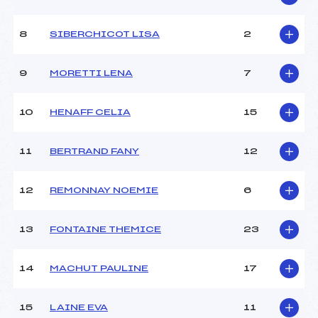
Type de Tir :
[C-D] .
8
SIBERCHICOT LISA
2
9
MORETTI LENA
7
10
HENAFF CELIA
15
11
BERTRAND FANY
12
12
REMONNAY NOEMIE
6
13
FONTAINE THEMICE
23
14
MACHUT PAULINE
17
15
LAINE EVA
11