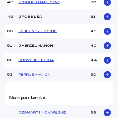
48
FISCHER CAPUCINE
32
49
GROSS LEA
31
50
LEJEUNE JUSTINE
48
51
GABRIEL MANON
40
52
BOUVERET ELISA
44
53
FERRUS MANON
30
Non partants
DESMARTIN CHARLINE
33