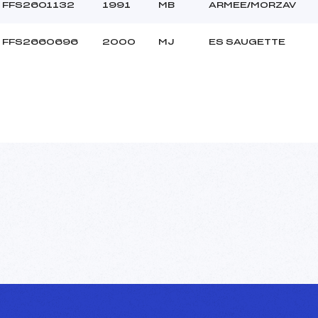
FFS2601132
1991
MB
ARMEE/MORZAV
FFS2660696
2000
MJ
ES SAUGETTE