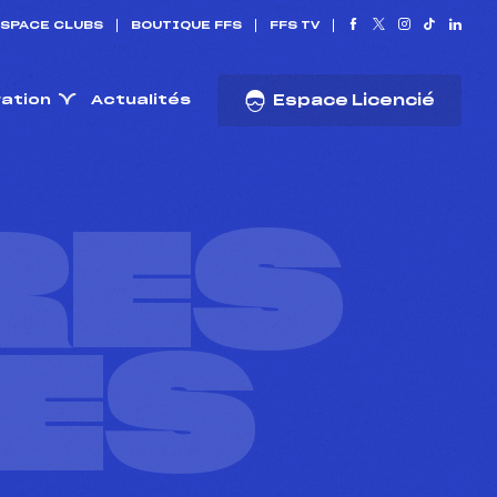
SPACE CLUBS
BOUTIQUE FFS
FFS TV
ration
Actualités
Espace Licencié
RES
ES