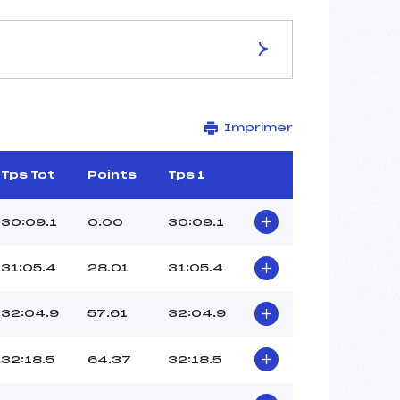
ES DE LA PISTE
Imprimer
SOLDIER HOLLOW
12.5 km
–
Tps Tot
Points
Tps 1
–
–
30:09.1
0.00
30:09.1
–
–
31:05.4
28.01
31:05.4
32:04.9
57.61
32:04.9
32:18.5
64.37
32:18.5