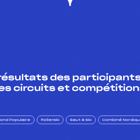
résultats des participants
es circuits et compétition
Fond Populaire
Rollerski
Saut à Ski
Combiné Nordiq