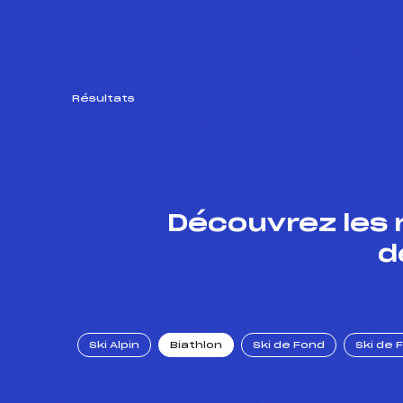
Résultats
Découvrez les 
d
Ski Alpin
Biathlon
Ski de Fond
Ski de 