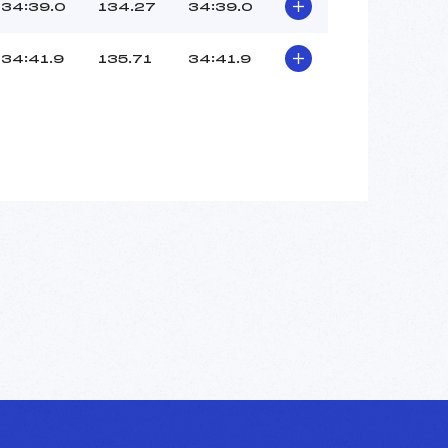
34:39.0
134.27
34:39.0
34:41.9
135.71
34:41.9