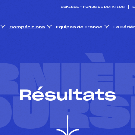
ESKISSE – FONDS DE DOTATION
E
Compétitions
Equipes de France
La Fédé
RNIÈ
Résultats
OURS