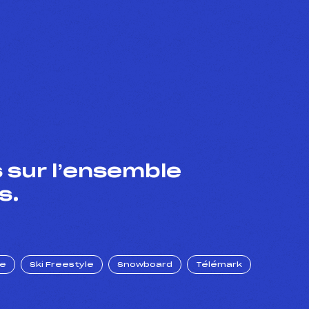
 sur l’ensemble
s.
ue
Ski Freestyle
Snowboard
Télémark