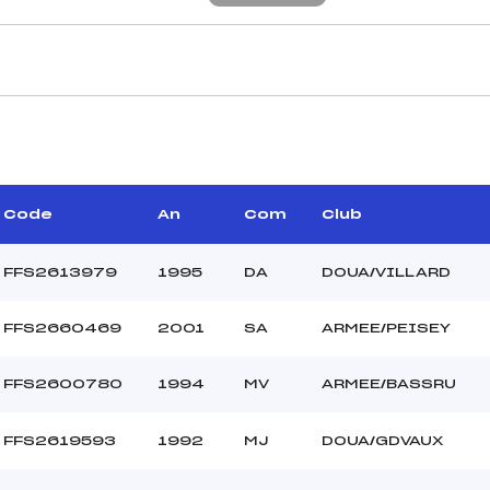
CARACTÉRISTIQU
–
Piste :
–
Distance :
–
Point Haut :
Code
An
Com
Club
–
Point Bas :
Montée Tot. :
FFS2613979
1995
DA
DOUA/VILLARD
Montée Max. :
Homologation :
FFS2660469
2001
SA
ARMEE/PEISEY
0.0000
FFS2600780
1994
MV
ARMEE/BASSRU
–
SEN
FFS2619593
1992
MJ
DOUA/GDVAUX
C
–