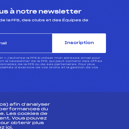
s à notre newsletter
de la FFS, des clubs et des Équipes de
Inscription
ion », j’autorise la FFS à utiliser mon adresse email pour
 la newsletter de la FFS, qui peut contenir des offres
nnelles de la FFS ou de ses partenaires. Pour plus
dalités d’exercice de vos droits et la gestion de vos
s) afin d’analyser
s performances du
e. Les cookies de
ent. Vous pouvez
athlète
our obtenir plus
uez
ici
.
t professionnel