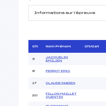
Informations sur l’épreuve
JURY DE COMPÉTITION
Délégué Technique :
D.T Adjoint :
Dir. Epreuve :
Clt
Nom Prénom
Clt/Cat
Chef mesureur :
JACQUELIN
3
EMILIEN
8
PERROT ERIC
Pénalité appliquée :
17
CLAUDE FABIEN
Coefficient :
Catégorie :
FILLON MAILLET
20
QUENTIN
Style :
Type de Tir :
GUIGONNAT