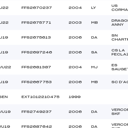
US
/U22
FFS2670237
2004
LY
CORMA
DRAGO
/U22
FFS2675771
2003
MB
ANNY
SN
U19
FFS2675613
2006
DA
CHART
CS LA
U19
FFS2697246
2006
SA
FECLA
ES
0/U22
FFS2681387
2004
MJ
SAUGE
U19
FFS2667753
2006
MB
SC D’A
SEN
EXT1012210475
1999
VERCO
/U19
FFS2749237
2006
DA
SKF
VERCO
/U19
FFS2687642
2006
DA