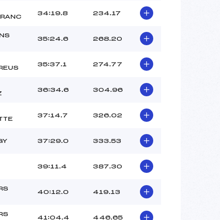
34:19.8
234.17
RANC
NS
35:24.6
268.20
35:37.1
274.77
REUS
36:34.6
304.96
Z
37:14.7
326.02
TTE
GY
37:29.0
333.53
39:11.4
387.30
RS
40:12.0
419.13
RS
41:04.4
446.65