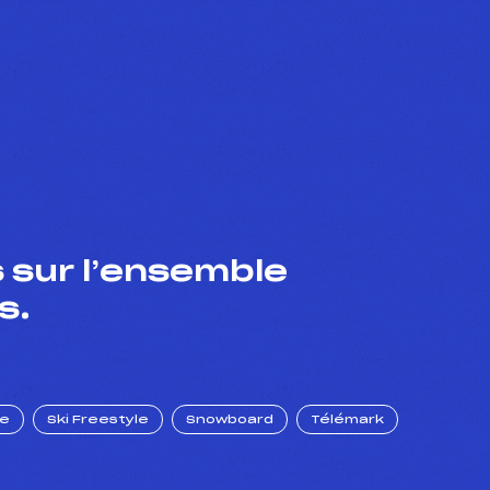
 sur l’ensemble
s.
ue
Ski Freestyle
Snowboard
Télémark