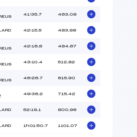
41:35.7
463.08
REUS
LARD
42:15.5
483.98
42:16.8
484.67
REUS
43:10.4
512.82
REUS
46:26.7
615.90
REUS
49:36.2
715.42
Z
LARD
52:19.1
800.96
LARD
1h01:50.7
1101.07