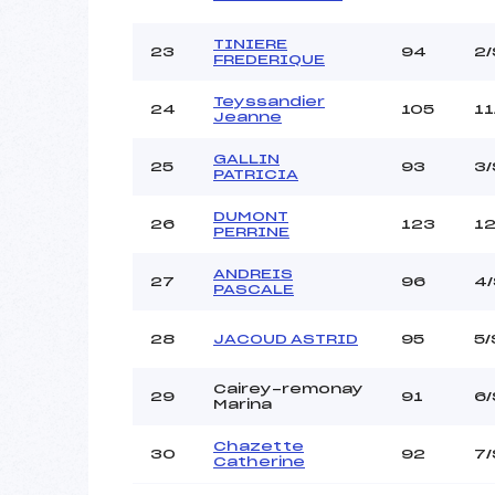
TINIERE
23
94
2
FREDERIQUE
Teyssandier
24
105
11
Jeanne
GALLIN
25
93
3
PATRICIA
DUMONT
26
123
1
PERRINE
ANDREIS
27
96
4
PASCALE
28
JACOUD ASTRID
95
5/
Cairey-remonay
29
91
6
Marina
Chazette
30
92
7
Catherine