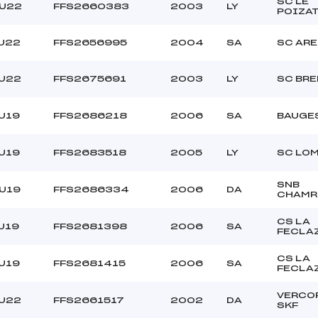
SC LE
/U22
FFS2660383
2003
LY
POIZA
/U22
FFS2656995
2004
SA
SC AR
/U22
FFS2675691
2003
LY
SC BR
U19
FFS2686218
2006
SA
BAUGES
U19
FFS2683518
2005
LY
SC LO
SNB
/U19
FFS2686334
2006
DA
CHAMR
CS LA
U19
FFS2681398
2006
SA
FECLA
CS LA
U19
FFS2681415
2006
SA
FECLA
VERCO
/U22
FFS2661517
2002
DA
SKF