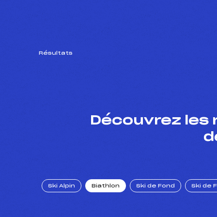
Résultats
Découvrez les 
d
Ski Alpin
Biathlon
Ski de Fond
Ski de 