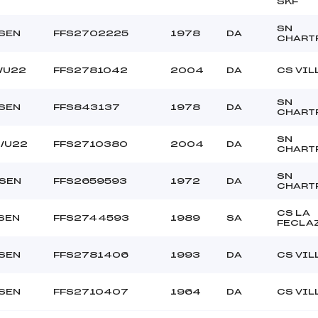
SKF
SN
/SEN
FFS2702225
1978
DA
CHART
/U22
FFS2781042
2004
DA
CS VIL
SN
/SEN
FFS843137
1978
DA
CHART
SN
2/U22
FFS2710380
2004
DA
CHART
SN
/SEN
FFS2659593
1972
DA
CHART
CS LA
SEN
FFS2744593
1989
SA
FECLA
/SEN
FFS2781406
1993
DA
CS VIL
/SEN
FFS2710407
1964
DA
CS VIL