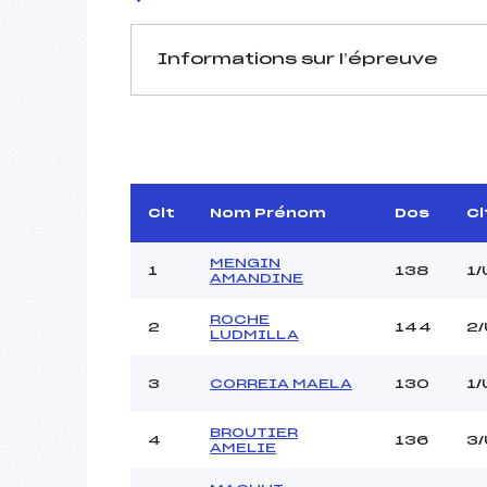
Informations sur l’épreuve
JURY DE COMPÉTITION
Délégué Technique :
D.T Adjoint :
ECH
Dir. Epreuve :
ECH
Clt
Nom Prénom
Dos
Cl
Chef mesureur :
MENGIN
1
138
1/
AMANDINE
ROCHE
2
144
2
LUDMILLA
Pénalité appliquée :
3
CORREIA MAELA
130
1/
Coefficient :
Catégorie :
BROUTIER
4
136
3
AMELIE
Style :
Type de Tir :