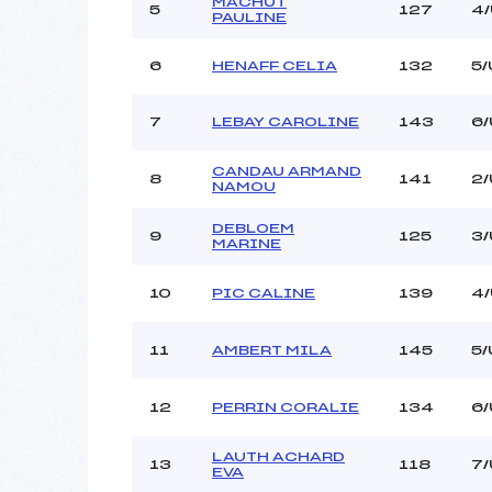
MACHUT
5
127
4
PAULINE
6
HENAFF CELIA
132
5
7
LEBAY CAROLINE
143
6
CANDAU ARMAND
8
141
2/
NAMOU
DEBLOEM
9
125
3/
MARINE
10
PIC CALINE
139
4
11
AMBERT MILA
145
5/
12
PERRIN CORALIE
134
6/
LAUTH ACHARD
13
118
7
EVA