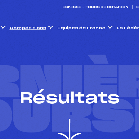
ESKISSE – FONDS DE DOTATION
E
Compétitions
Equipes de France
La Fédé
RNIÈ
Résultats
OURS