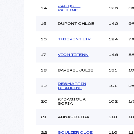
JACQUET
14
126
8
PAULINE
15
DUPONT CHLOE
142
9
16
THIEVENT LIV
124
7/
17
VION TIFENN
146
8/
18
BAVEREL JULIE
131
1
DESMARTIN
19
101
9/
CHARLINE
KYDASIOUK
20
102
1/
SOFIA
21
ARNAUD LISA
110
10
22
SOULIER CLOE
116
11