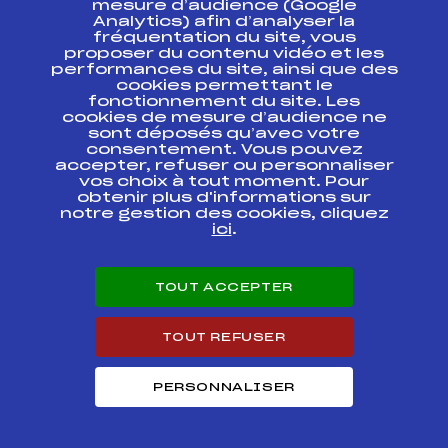
mesure d’audience (Google
Analytics) afin d’analyser la
fréquentation du site, vous
Ressources
proposer du contenu vidéo et les
performances du site, ainsi que des
Pass’Neige
cookies permettant le
Projet sportif fédéral
fonctionnement du site. Les
cookies de mesure d’audience ne
Projet de performance fédéral
sont déposés qu’avec votre
Antidopage
consentement. Vous pouvez
Pôle Développement, Formation, Suivi
accepter, refuser ou personnaliser
Scientifique
vos choix à tout moment. Pour
Listes ministérielles
obtenir plus d'informations sur
notre gestion des cookies, cliquez
Pôle vie de l’athlète
ici
.
Enseignement professionnel
Informatique et chronométrage
Circuits
TOUT ACCEPTER
Carrières
Développement des habiletés mentales
TOUT REFUSER
PERSONNALISER
© 2026 Fédération Française de Ski
Mentions légales
Politique de
confidentialité
Cookies