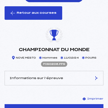
Retour aux courses
foi(s) le ski
CHAMPIONNAT DU MONDE
NOVE MESTO
Hommes
11/02/24
POURS
FIS0206.FFS
Informations sur l’épreuve
JURY DE COMPÉTITION
Imprimer
Délégué Technique :
–
D.T Adjoint :
–