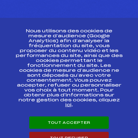
CONTACT
Nous utilisons des cookies de
ESPACE PRESSE
mesure d’audience (Google
Analytics) afin d’analyser la
fréquentation du site, vous
Ressources
proposer du contenu vidéo et les
performances du site, ainsi que des
Pass’Neige
cookies permettant le
Projet sportif fédéral
fonctionnement du site. Les
cookies de mesure d’audience ne
Projet de performance fédéral
sont déposés qu’avec votre
Antidopage
consentement. Vous pouvez
Pôle Développement, Formation, Suivi
accepter, refuser ou personnaliser
Scientifique
vos choix à tout moment. Pour
Listes ministérielles
obtenir plus d'informations sur
notre gestion des cookies, cliquez
Pôle vie de l’athlète
ici
.
Enseignement professionnel
Informatique et chronométrage
Circuits
TOUT ACCEPTER
Carrières
Développement des habiletés mentales