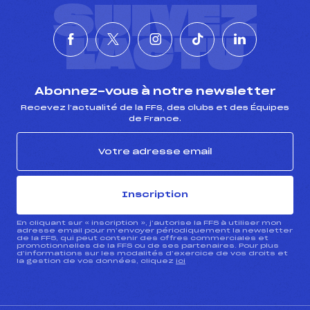
SUIVEZ
L'ACTU
Abonnez-vous à notre newsletter
Recevez l’actualité de la FFS, des clubs et des Équipes
de France.
Inscription
En cliquant sur « inscription », j’autorise la FFS à utiliser mon
adresse email pour m’envoyer périodiquement la newsletter
de la FFS, qui peut contenir des offres commerciales et
promotionnelles de la FFS ou de ses partenaires. Pour plus
d’informations sur les modalités d’exercice de vos droits et
la gestion de vos données, cliquez
ici