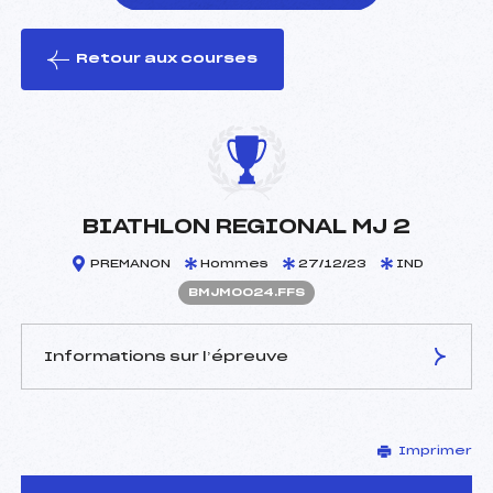
Retour aux courses
foi(s) le ski
BIATHLON REGIONAL MJ 2
PREMANON
Hommes
27/12/23
IND
BMJM0024.FFS
Informations sur l’épreuve
JURY DE COMPÉTITION
Imprimer
Délégué Technique :
GRANDCLEMENT YVES
(MJ)