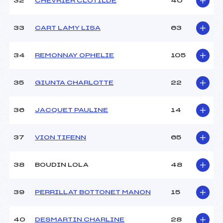
32
CHEVRIER CLOTILDE
40
33
CART LAMY LISA
63
34
REMONNAY OPHELIE
105
35
GIUNTA CHARLOTTE
22
36
JACQUET PAULINE
14
37
VION TIFENN
65
38
BOUDIN LOLA
48
39
PERRILLAT BOTTONET MANON
15
40
DESMARTIN CHARLINE
28