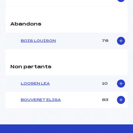
Abandons
BOIS LOUISON
76
Non partants
LOOSEN LEA
10
BOUVERET ELISA
83