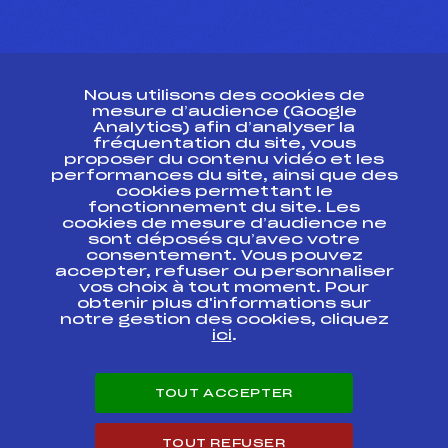
CONTACT
Nous utilisons des cookies de
ESPACE PRESSE
mesure d’audience (Google
Analytics) afin d’analyser la
fréquentation du site, vous
Ressources
proposer du contenu vidéo et les
performances du site, ainsi que des
Pass’Neige
cookies permettant le
Projet sportif fédéral
fonctionnement du site. Les
cookies de mesure d’audience ne
Projet de performance fédéral
sont déposés qu’avec votre
Antidopage
consentement. Vous pouvez
Pôle Développement, Formation, Suivi
accepter, refuser ou personnaliser
Scientifique
vos choix à tout moment. Pour
Listes ministérielles
obtenir plus d'informations sur
notre gestion des cookies, cliquez
Pôle vie de l’athlète
ici
.
Enseignement professionnel
Informatique et chronométrage
Circuits
TOUT ACCEPTER
Carrières
Développement des habiletés mentales
TOUT REFUSER