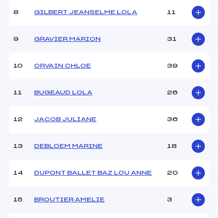
Style :
–
8
GILBERT JEANSELME LOLA
11
Type de Tir :
[C-D] .
9
GRAVIER MARION
31
10
ORVAIN CHLOE
39
11
BUGEAUD LOLA
26
12
JACOB JULIANE
36
13
DEBLOEM MARINE
18
14
DUPONT BALLET BAZ LOU ANNE
20
15
BROUTIER AMELIE
3