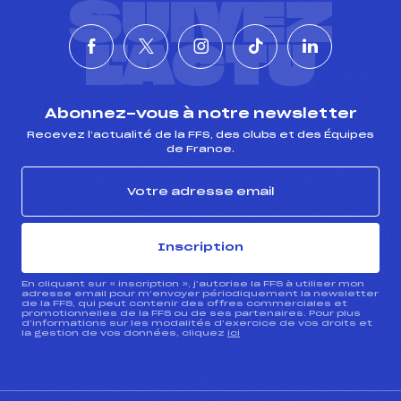
SUIVEZ
L'ACTU
Abonnez-vous à notre newsletter
Recevez l’actualité de la FFS, des clubs et des Équipes
de France.
Inscription
En cliquant sur « inscription », j’autorise la FFS à utiliser mon
adresse email pour m’envoyer périodiquement la newsletter
de la FFS, qui peut contenir des offres commerciales et
promotionnelles de la FFS ou de ses partenaires. Pour plus
d’informations sur les modalités d’exercice de vos droits et
la gestion de vos données, cliquez
ici