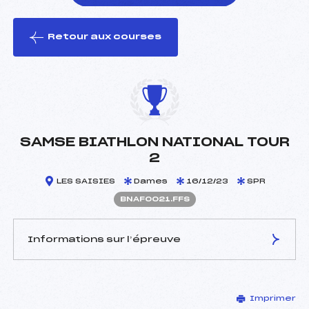
Retour aux courses
foi(s) le ski
SAMSE BIATHLON NATIONAL TOUR
2
LES SAISIES
Dames
16/12/23
SPR
BNAF0021.FFS
Informations sur l’épreuve
JURY DE COMPÉTITION
Imprimer
Délégué Technique :
DUPUIS CHRISTOPHE