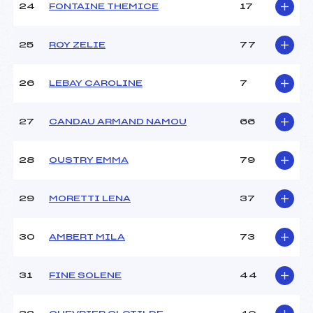
24
FONTAINE THEMICE
17
25
ROY ZELIE
77
26
LEBAY CAROLINE
7
27
CANDAU ARMAND NAMOU
66
28
OUSTRY EMMA
79
29
MORETTI LENA
37
30
AMBERT MILA
73
31
FINE SOLENE
44