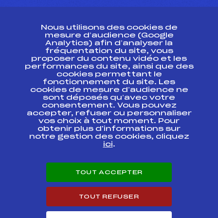
CONTACT
Nous utilisons des cookies de
ESPACE PRESSE
mesure d’audience (Google
Analytics) afin d’analyser la
fréquentation du site, vous
Ressources
proposer du contenu vidéo et les
performances du site, ainsi que des
Pass’Neige
cookies permettant le
Projet sportif fédéral
fonctionnement du site. Les
cookies de mesure d’audience ne
Projet de performance fédéral
sont déposés qu’avec votre
Antidopage
consentement. Vous pouvez
Pôle Développement, Formation, Suivi
accepter, refuser ou personnaliser
Scientifique
vos choix à tout moment. Pour
Listes ministérielles
obtenir plus d'informations sur
notre gestion des cookies, cliquez
Pôle vie de l’athlète
ici
.
Enseignement professionnel
Informatique et chronométrage
Circuits
TOUT ACCEPTER
Carrières
Développement des habiletés mentales
TOUT REFUSER