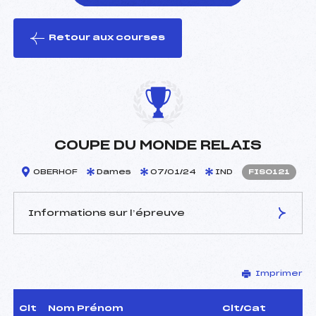
Retour aux courses
foi(s) le ski
COUPE DU MONDE RELAIS
OBERHOF
Dames
07/01/24
IND
FIS0121
Informations sur l’épreuve
JURY DE COMPÉTITION
Imprimer
Délégué Technique :
–
D.T Adjoint :
–
Dir. Epreuve :
–
Clt
Nom Prénom
Clt/Cat