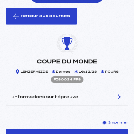
Retour aux courses
foi(s) le ski
COUPE DU MONDE
LENZERHEIDE
Dames
16/12/23
POURS
FIS0034.FFS
Informations sur l’épreuve
JURY DE COMPÉTITION
Imprimer
Délégué Technique :
–
D.T Adjoint :
–