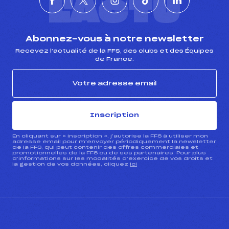
L'ACTU
Abonnez-vous à notre newsletter
Recevez l’actualité de la FFS, des clubs et des Équipes
de France.
Inscription
En cliquant sur « inscription », j’autorise la FFS à utiliser mon
adresse email pour m’envoyer périodiquement la newsletter
de la FFS, qui peut contenir des offres commerciales et
promotionnelles de la FFS ou de ses partenaires. Pour plus
d’informations sur les modalités d’exercice de vos droits et
la gestion de vos données, cliquez
ici