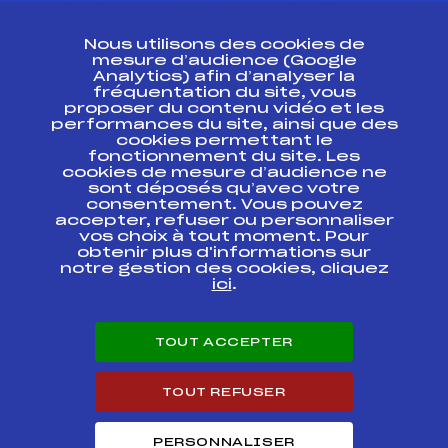
CONTACT
Nous utilisons des cookies de
ESPACE PRESSE
mesure d’audience (Google
Analytics) afin d’analyser la
fréquentation du site, vous
Ressources
proposer du contenu vidéo et les
performances du site, ainsi que des
Pass’Neige
cookies permettant le
Projet sportif fédéral
fonctionnement du site. Les
cookies de mesure d’audience ne
Projet de performance fédéral
sont déposés qu’avec votre
Antidopage
consentement. Vous pouvez
Pôle Développement, Formation, Suivi
accepter, refuser ou personnaliser
Scientifique
vos choix à tout moment. Pour
Listes ministérielles
obtenir plus d'informations sur
notre gestion des cookies, cliquez
Pôle vie de l’athlète
ici
.
Enseignement professionnel
Informatique et chronométrage
Circuits
TOUT ACCEPTER
Carrières
Développement des habiletés mentales
TOUT REFUSER
PERSONNALISER