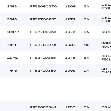
CS L
2/M3
FFS2690376
1969
SA
FEC
CS L
3/M3
FFS2706955
1972
SA
FEC
10/M2
FFS2709355
1975
DA
CS V
SCN
4/M1
FFS2782245
1984
MB
ROC
CS L
11/M2
FFS2710385
1975
SA
FEC
SN
4/M3
FFS2710389
1965
DA
CHA
FFS2688342
1957
DA
CS V