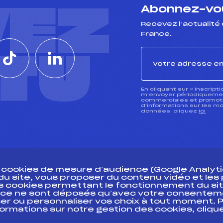
VEZ
Abonnez-vou
Recevez l’actualité 
France.
CTU
En cliquant sur « inscript
m’envoyer périodiquement
commerciales et promotio
d’informations sur les mo
données, cliquez
ici
s cookies de mesure d’audience (Google Analytic
 du site, vous proposer du contenu vidéo et le
des cookies permettant le fonctionnement du sit
essources
ce ne sont déposés qu’avec votre consentem
Pass’Neige
Pôle vie de l’
er ou personnaliser vos choix à tout moment. P
formations sur notre gestion des cookies, cliq
Projet sportif fédéral
Enseignemen
Projet de performance fédéral
Informatiqu