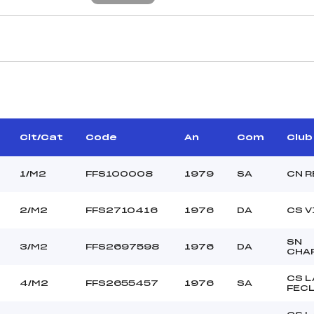
CARACTÉRISTIQU
AGNAT PHILIPPE (MB)
Piste :
GALY GENEVIÈVE (PE)
Distance :
DENEU PIERRE (SA)
Point Haut :
Clt/Cat
Code
An
Com
Club
–
Point Bas :
Montée Tot. :
1/M2
FFS100008
1979
SA
CN R
Montée Max. :
Homologation :
2/M2
FFS2710416
1976
DA
CS V
SN
–
3/M2
FFS2697598
1976
DA
CHA
1000
M1->M4
CS L
4/M2
FFS2655457
1976
SA
FEC
–
[C-C-D-D]