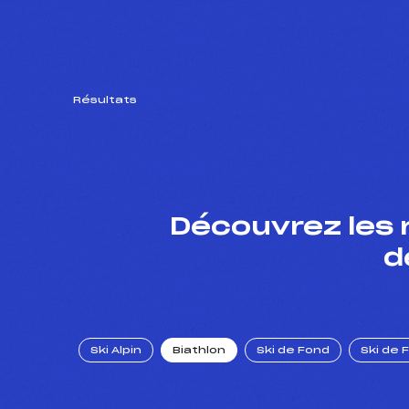
Résultats
Découvrez les 
d
Ski Alpin
Biathlon
Ski de Fond
Ski de 