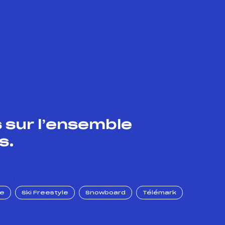
 sur l’ensemble
s.
ue
Ski Freestyle
Snowboard
Télémark