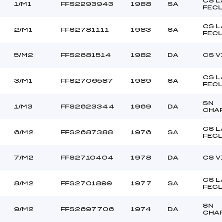
CS L
1/M1
FFS2293943
1988
SA
FEC
CS L
2/M1
FFS2781111
1983
SA
FEC
5/M2
FFS2681514
1982
DA
CS V
CS L
3/M1
FFS2706587
1989
SA
FEC
SN
1/M3
FFS2623344
1969
DA
CHA
CS L
6/M2
FFS2687388
1976
SA
FEC
7/M2
FFS2710404
1978
DA
CS V
CS L
8/M2
FFS2701899
1977
SA
FEC
SN
9/M2
FFS2697706
1974
DA
CHA