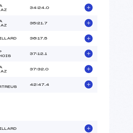
A
34:24.0
LAZ
A
35:21.7
LAZ
ILLARD
36:17.5
P
37:12.1
HOIS
A
37:32.0
LAZ
42:47.4
RTREUS
ILLARD