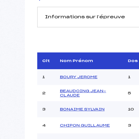
Informations sur l’épreuve
JURY DE COMPÉTITION
Délégué Technique :
APPL
D.T Adjoint :
Dir. Epreuve :
Clt
Nom Prénom
Dos
Chef mesureur :
1
BOURY JEROME
1
BEAUDOING JEAN-
2
5
CLAUDE
Pénalité appliquée :
3
BONAIME SYLVAIN
10
Coefficient :
Catégorie :
4
CHIPON GUILLAUME
3
Style :
Type de Tir :