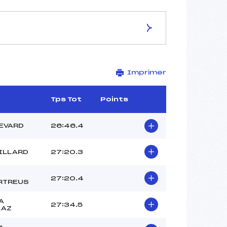
ES DE LA PISTE
Imprimer
–
7,5 km
–
Tps Tot
Points
–
–
EVARD
26:46.4
–
–
ILLARD
27:20.3
27:20.4
RTREUS
A
27:34.5
LAZ