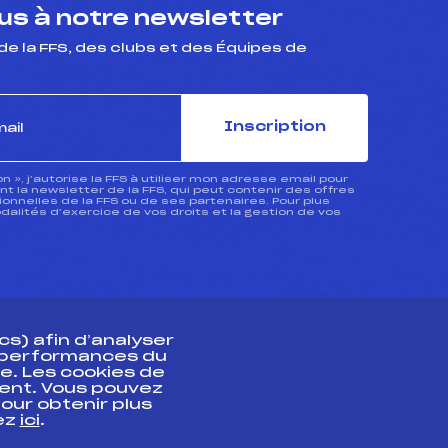
s à notre newsletter
de la FFS, des clubs et des Équipes de
Inscription
ion », j’autorise la FFS à utiliser mon adresse email pour
 la newsletter de la FFS, qui peut contenir des offres
nnelles de la FFS ou de ses partenaires. Pour plus
dalités d’exercice de vos droits et la gestion de vos
s) afin d’analyser
s performances du
e. Les cookies de
ent. Vous pouvez
athlète
our obtenir plus
uez
ici
.
t professionnel
e et chronométrage