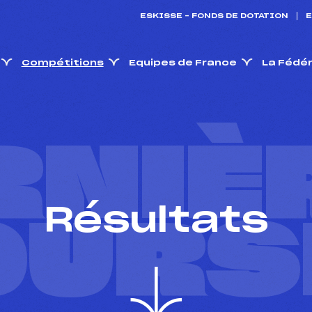
ESKISSE – FONDS DE DOTATION
E
Compétitions
Equipes de France
La Fédé
RNIÈ
Résultats
OURS