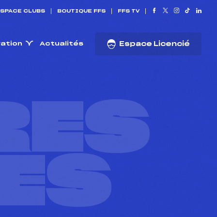
SPACE CLUBS
BOUTIQUE FFS
FFS TV
ration
Actualités
Espace Licencié
RES
ES