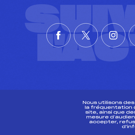
SUI
L'A
Nous utilisons de
la fréquentation
site, ainsi que 
R
mesure d’audien
accepter, refus
d'in
CONTACT