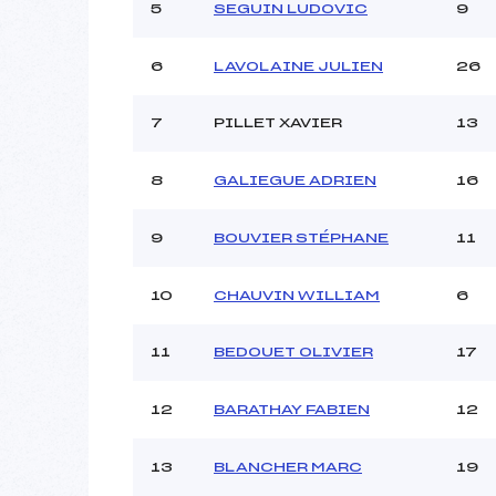
5
SEGUIN LUDOVIC
9
6
LAVOLAINE JULIEN
26
7
PILLET XAVIER
13
8
GALIEGUE ADRIEN
16
9
BOUVIER STÉPHANE
11
10
CHAUVIN WILLIAM
6
11
BEDOUET OLIVIER
17
12
BARATHAY FABIEN
12
13
BLANCHER MARC
19