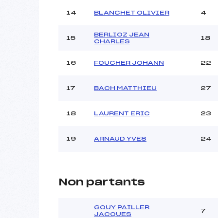
14
BLANCHET OLIVIER
4
BERLIOZ JEAN
15
18
CHARLES
16
FOUCHER JOHANN
22
17
BACH MATTHIEU
27
18
LAURENT ERIC
23
19
ARNAUD YVES
24
Non partants
GOUY PAILLER
7
JACQUES