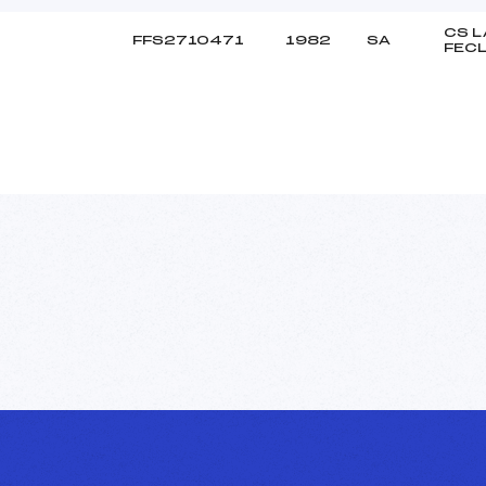
CS L
FFS2710471
1982
SA
FEC