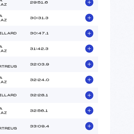
A
29:51.6
LAZ
A
30:31.3
LAZ
ILLARD
30:47.1
A
31:42.3
LAZ
32:03.9
RTREUS
A
32:24.0
LAZ
ILLARD
32:28.1
A
32:56.1
LAZ
33:09.4
RTREUS