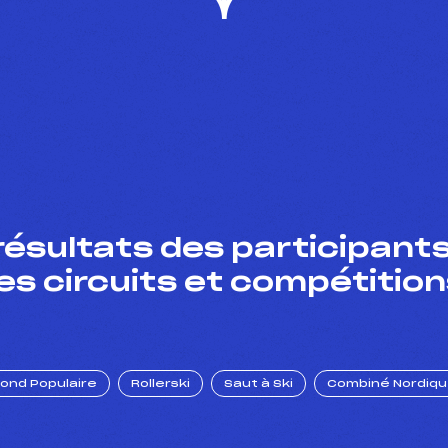
résultats des participants
es circuits et compétition
Fond Populaire
Rollerski
Saut à Ski
Combiné Nordiq