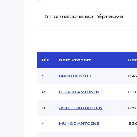
Informations sur l’épreuve
JURY DE COMPÉTITION
Délégué Technique :
M
D.T Adjoint :
Dir. Epreuve :
Clt
Nom Prénom
Do
Chef mesureur :
1
BRON BENOIT
34
2
SEGON ANTONIN
37
Pénalité appliquée :
3
JOCTEUR DAMIEN
35
Coefficient :
Catégorie :
4
MUNOZ ANTOINE
33
Style :
Type de Tir :