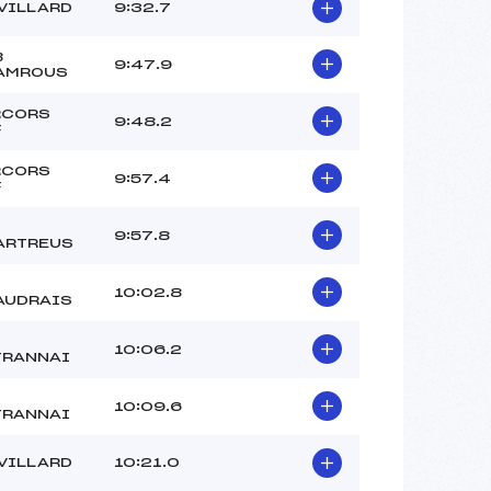
VILLARD
9:32.7
B
9:47.9
AMROUS
RCORS
9:48.2
F
RCORS
9:57.4
F
9:57.8
ARTREUS
10:02.8
AUDRAIS
10:06.2
TRANNAI
10:09.6
TRANNAI
VILLARD
10:21.0