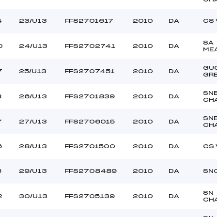
4
23/U13
FFS2701617
2010
DA
CS 
SA
0
24/U13
FFS2702741
2010
DA
ME
GU
7
25/U13
FFS2707451
2010
DA
GR
SN
8
26/U13
FFS2701839
2010
DA
CH
SN
7
27/U13
FFS2706015
2010
DA
CH
6
28/U13
FFS2701500
2010
DA
CS 
6
29/U13
FFS2708489
2010
DA
SN
SN
2
30/U13
FFS2705139
2010
DA
CH