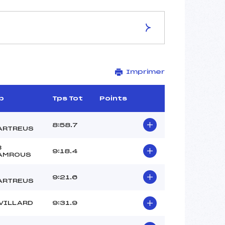
ES DE LA PISTE
Imprimer
SITE NORDIQUE BIATHLON
3.2 km
–
b
Tps Tot
Points
–
–
8:58.7
ARTREUS
–
2020-1067-1
B
9:18.4
AMROUS
9:21.6
ARTREUS
VILLARD
9:31.9