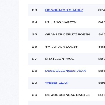
23
NONGLATON CHARLY
37
24
KILLING MARTIN
34
25
GRANIER CERUTI ROBIN
34
26
SAFANJON LOUIS
35
27
BRAILLON PAUL
36
28
DESCOLLONGES JEAN
36
29
WEBER ILAN
35
30
DE JOUSSINEAU BASILE
34