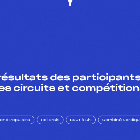
résultats des participants
es circuits et compétition
Fond Populaire
Rollerski
Saut à Ski
Combiné Nordiq