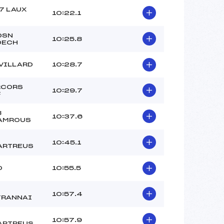
7 LAUX
10:22.1
DSN
10:25.8
DECH
VILLARD
10:28.7
RCORS
10:29.7
F
B
10:37.6
AMROUS
10:45.1
ARTREUS
O
10:55.5
10:57.4
TRANNAI
10:57.9
ARTREUS