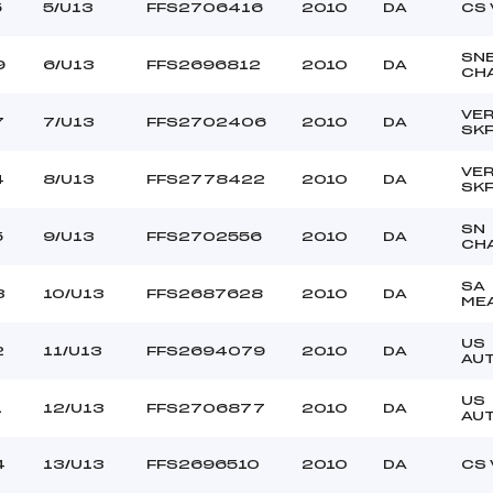
5
5/U13
FFS2706416
2010
DA
CS 
SN
9
6/U13
FFS2696812
2010
DA
CH
VE
7
7/U13
FFS2702406
2010
DA
SK
VE
4
8/U13
FFS2778422
2010
DA
SK
SN
5
9/U13
FFS2702556
2010
DA
CH
SA
3
10/U13
FFS2687628
2010
DA
ME
US
2
11/U13
FFS2694079
2010
DA
AU
US
1
12/U13
FFS2706877
2010
DA
AU
4
13/U13
FFS2696510
2010
DA
CS 