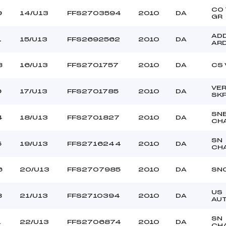
CO 
9
14/U13
FFS2703594
2010
DA
GR
AD
1
15/U13
FFS2692562
2010
DA
AR
8
16/U13
FFS2701757
2010
DA
CS 
VE
9
17/U13
FFS2701785
2010
DA
SK
SN
4
18/U13
FFS2701827
2010
DA
CH
SN
5
19/U13
FFS2716244
2010
DA
CH
6
20/U13
FFS2707985
2010
DA
SN
US
8
21/U13
FFS2710394
2010
DA
AU
SN
1
22/U13
FFS2706874
2010
DA
CH