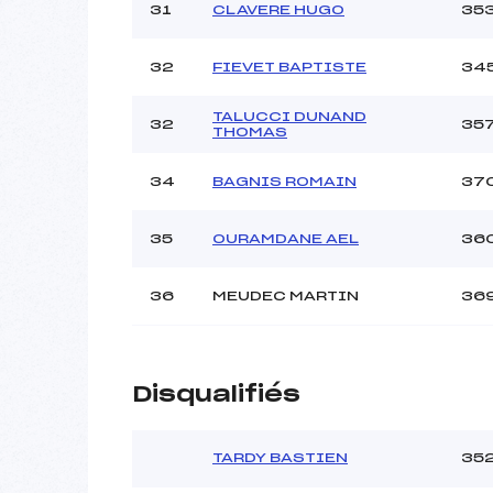
31
CLAVERE HUGO
35
32
FIEVET BAPTISTE
34
TALUCCI DUNAND
32
35
THOMAS
34
BAGNIS ROMAIN
37
35
OURAMDANE AEL
36
36
MEUDEC MARTIN
36
Disqualifiés
TARDY BASTIEN
35