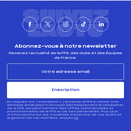
SUIVEZ
L'ACTU
Abonnez-vous à notre newsletter
Recevez l’actualité de la FFS, des clubs et des Équipes
de France.
Inscription
En cliquant sur « inscription », j’autorise la FFS à utiliser mon
adresse email pour m’envoyer périodiquement la newsletter
de la FFS, qui peut contenir des offres commerciales et
promotionnelles de la FFS ou de ses partenaires. Pour plus
d’informations sur les modalités d’exercice de vos droits et
la gestion de vos données, cliquez
ici