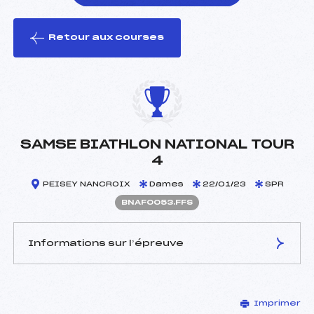
Retour aux courses
foi(s) le ski
SAMSE BIATHLON NATIONAL TOUR
4
PEISEY NANCROIX
Dames
22/01/23
SPR
BNAF0053.FFS
Informations sur l’épreuve
JURY DE COMPÉTITION
Imprimer
Délégué Technique :
JORCIN SAMUEL (SA)