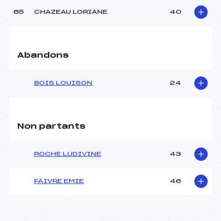
65
CHAZEAU LORIANE
40
Abandons
BOIS LOUISON
24
Non partants
ROCHE LUDIVINE
43
FAIVRE EMIE
46