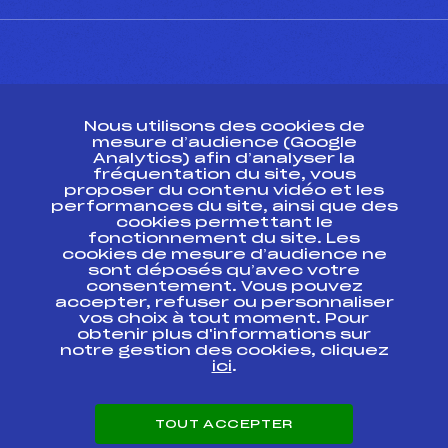
CONTACT
Nous utilisons des cookies de
ESPACE PRESSE
mesure d’audience (Google
Analytics) afin d’analyser la
fréquentation du site, vous
Ressources
proposer du contenu vidéo et les
performances du site, ainsi que des
Pass’Neige
cookies permettant le
Projet sportif fédéral
fonctionnement du site. Les
cookies de mesure d’audience ne
Projet de performance fédéral
sont déposés qu’avec votre
Antidopage
consentement. Vous pouvez
Pôle Développement, Formation, Suivi
accepter, refuser ou personnaliser
Scientifique
vos choix à tout moment. Pour
Listes ministérielles
obtenir plus d'informations sur
notre gestion des cookies, cliquez
Pôle vie de l’athlète
ici
.
Enseignement professionnel
Informatique et chronométrage
Circuits
TOUT ACCEPTER
Carrières