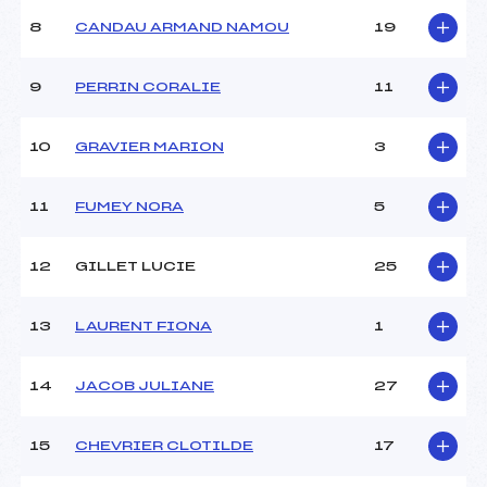
Type de Tir :
C-D .
8
CANDAU ARMAND NAMOU
19
9
PERRIN CORALIE
11
10
GRAVIER MARION
3
11
FUMEY NORA
5
12
GILLET LUCIE
25
13
LAURENT FIONA
1
14
JACOB JULIANE
27
15
CHEVRIER CLOTILDE
17