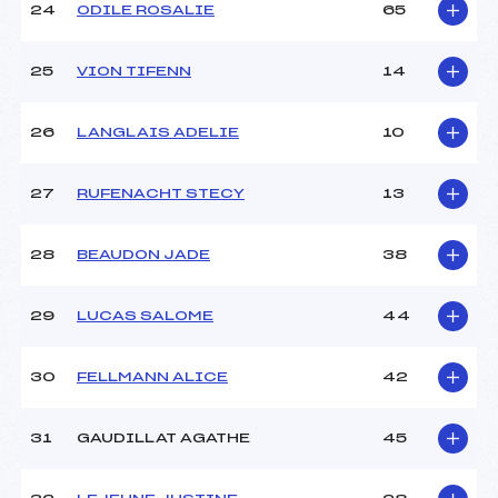
24
ODILE ROSALIE
65
25
VION TIFENN
14
26
LANGLAIS ADELIE
10
27
RUFENACHT STECY
13
28
BEAUDON JADE
38
29
LUCAS SALOME
44
30
FELLMANN ALICE
42
31
GAUDILLAT AGATHE
45