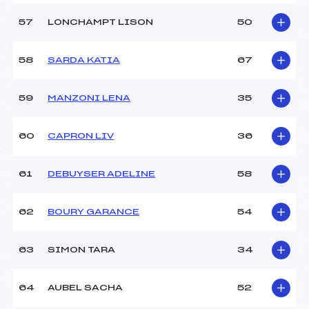
57
LONCHAMPT LISON
50
58
SARDA KATIA
67
59
MANZONI LENA
35
60
CAPRON LIV
36
61
DEBUYSER ADELINE
58
62
BOURY GARANCE
54
63
SIMON TARA
34
64
AUBEL SACHA
52