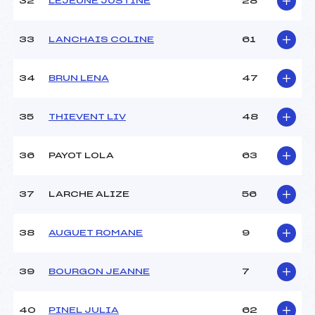
32
LEJEUNE JUSTINE
28
33
LANCHAIS COLINE
61
34
BRUN LENA
47
35
THIEVENT LIV
48
36
PAYOT LOLA
63
37
LARCHE ALIZE
56
38
AUGUET ROMANE
9
39
BOURGON JEANNE
7
40
PINEL JULIA
62