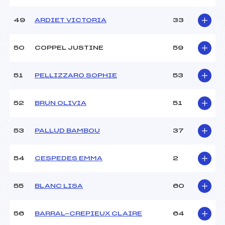
49
ARDIET VICTORIA
33
50
COPPEL JUSTINE
59
51
PELLIZZARO SOPHIE
53
52
BRUN OLIVIA
51
53
PALLUD BAMBOU
37
54
CESPEDES EMMA
2
55
BLANC LISA
60
56
BARRAL-CREPIEUX CLAIRE
64