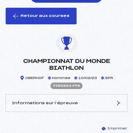
Retour aux courses
foi(s) le ski
CHAMPIONNAT DU MONDE
BIATHLON
OBERHOF
Hommes
10/02/23
SPR
FIS0224.FFS
Informations sur l’épreuve
JURY DE COMPÉTITION
Imprimer
Délégué Technique :
–