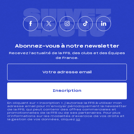
SUIVEZ
L'ACTU
Abonnez-vous à notre newsletter
Recevez l’actualité de la FFS, des clubs et des Équipes
de France.
Inscription
En cliquant sur « inscription », j’autorise la FFS à utiliser mon
adresse email pour m’envoyer périodiquement la newsletter
de la FFS, qui peut contenir des offres commerciales et
promotionnelles de la FFS ou de ses partenaires. Pour plus
d’informations sur les modalités d’exercice de vos droits et
la gestion de vos données, cliquez
ici