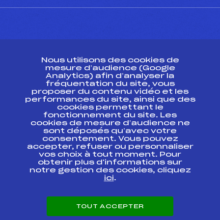
CONTACT
Nous utilisons des cookies de
ESPACE PRESSE
mesure d’audience (Google
Analytics) afin d’analyser la
fréquentation du site, vous
Ressources
proposer du contenu vidéo et les
performances du site, ainsi que des
Pass’Neige
cookies permettant le
Projet sportif fédéral
fonctionnement du site. Les
cookies de mesure d’audience ne
Projet de performance fédéral
sont déposés qu’avec votre
Antidopage
consentement. Vous pouvez
Pôle Développement, Formation, Suivi
accepter, refuser ou personnaliser
Scientifique
vos choix à tout moment. Pour
Listes ministérielles
obtenir plus d'informations sur
notre gestion des cookies, cliquez
Pôle vie de l’athlète
ici
.
Enseignement professionnel
Informatique et chronométrage
Circuits
TOUT ACCEPTER
Carrières