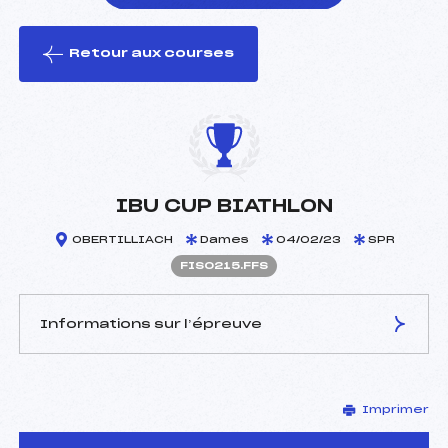
Retour aux courses
foi(s) le ski
IBU CUP BIATHLON
OBERTILLIACH
Dames
04/02/23
SPR
FIS0215.FFS
Informations sur l’épreuve
JURY DE COMPÉTITION
Imprimer
Délégué Technique :
–
D.T Adjoint :
–