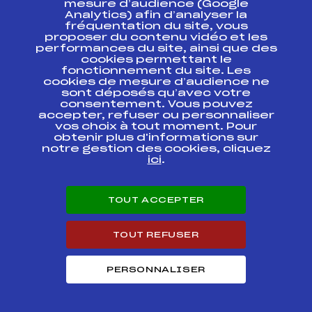
mesure d’audience (Google
Analytics) afin d’analyser la
fréquentation du site, vous
Ressources
proposer du contenu vidéo et les
performances du site, ainsi que des
Pass’Neige
cookies permettant le
Projet sportif fédéral
fonctionnement du site. Les
cookies de mesure d’audience ne
Projet de performance fédéral
sont déposés qu’avec votre
Antidopage
consentement. Vous pouvez
Pôle Développement, Formation, Suivi
accepter, refuser ou personnaliser
Scientifique
vos choix à tout moment. Pour
Listes ministérielles
obtenir plus d'informations sur
notre gestion des cookies, cliquez
Pôle vie de l’athlète
ici
.
Enseignement professionnel
Informatique et chronométrage
Circuits
TOUT ACCEPTER
Carrières
Développement des habiletés mentales
TOUT REFUSER
PERSONNALISER
© 2026 Fédération Française de Ski
Mentions légales
Politique de
confidentialité
Cookies